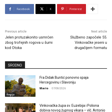
Facebook
X
Pinterest
Previous article
Next article
Jelen protuzakonito usmrćen
Službeno započele 55.
zbog trofejnih rogova u šumi
Vinkovačke jeseni u
kod Otoka
drugačijem formatu
SRODNO
Fra Didak Buntić ponovno spaja
Hercegovinu i Slavoniju
Mario
-
07/08/2026
Regija
Vinkovačka župa sv. Euzebija i Poliona
dobiva novog župnog vikara – vlč. Antonio