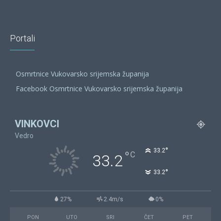
Portali
Osmrtnice Vukovarsko srijemska županija
Facebook Osmrtnice Vukovarsko srijemska županija
VINKOVCI
Vedro
°
33.2
°
C
33.2
°
33.2
27%
2.4m/s
0%
PON
UTO
SRI
ČET
PET