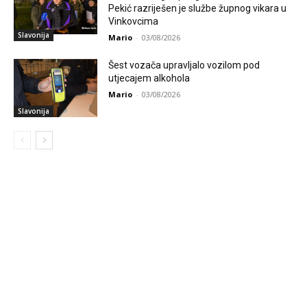
Pekić razriješen je službe župnog vikara u
Vinkovcima
Slavonija
Mario
-
03/08/2026
Šest vozača upravljalo vozilom pod
utjecajem alkohola
Mario
-
03/08/2026
Slavonija