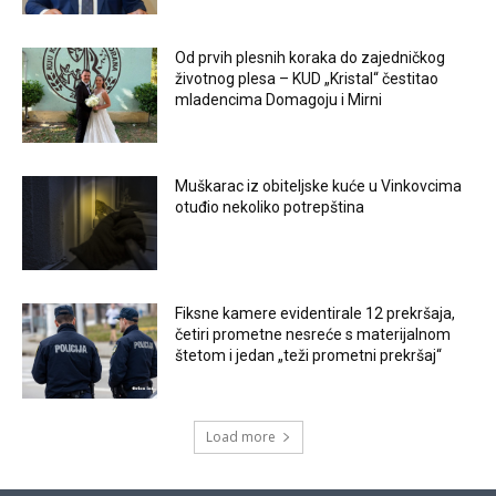
Od prvih plesnih koraka do zajedničkog
životnog plesa – KUD „Kristal“ čestitao
mladencima Domagoju i Mirni
Muškarac iz obiteljske kuće u Vinkovcima
otuđio nekoliko potrepština
Fiksne kamere evidentirale 12 prekršaja,
četiri prometne nesreće s materijalnom
štetom i jedan „teži prometni prekršaj“
Load more