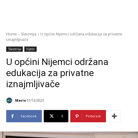
Home
Slavonija
U općini Nijemci održana edukacija za privatne
iznajmljivače
Slavonija
Vijesti
U općini Nijemci održana
edukacija za privatne
iznajmljivače
Mario
01/12/2025
Facebook
X
Pinterest