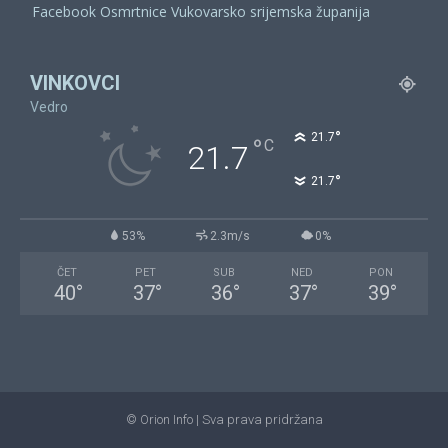
Facebook Osmrtnice Vukovarsko srijemska županija
VINKOVCI
Vedro
°
21.7
°
C
21.7
°
21.7
53%
2.3m/s
0%
ČET
PET
SUB
NED
PON
40
°
37
°
36
°
37
°
39
°
© Orion Info | Sva prava pridržana