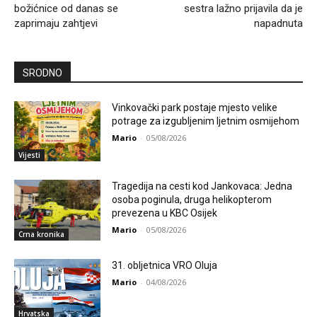
božićnice od danas se
sestra lažno prijavila da je
zaprimaju zahtjevi
napadnuta
SRODNO
Vinkovački park postaje mjesto velike
potrage za izgubljenim ljetnim osmijehom
Mario
-
05/08/2026
Vijesti
Tragedija na cesti kod Jankovaca: Jedna
osoba poginula, druga helikopterom
prevezena u KBC Osijek
Mario
-
05/08/2026
Crna kronika
31. obljetnica VRO Oluja
Mario
-
04/08/2026
Hrvatska