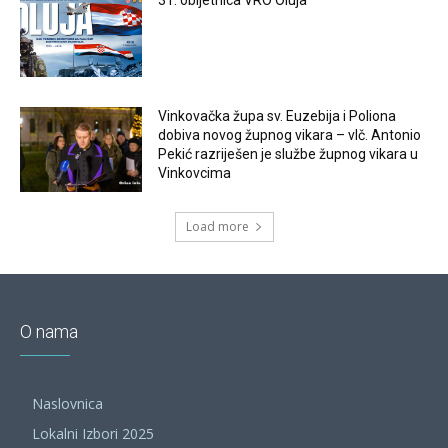
31. obljetnica VRO Oluja
Vinkovačka župa sv. Euzebija i Poliona
dobiva novog župnog vikara – vlč. Antonio
Pekić razriješen je službe župnog vikara u
Vinkovcima
Load more
O nama
Naslovnica
Lokalni Izbori 2025