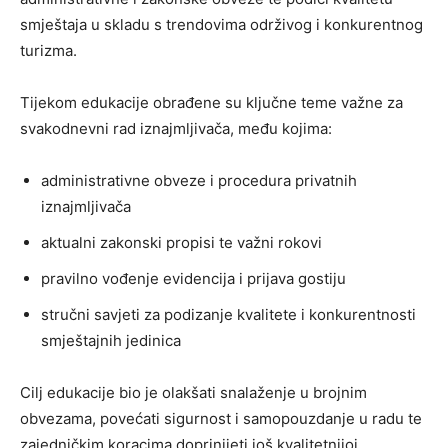
smještaja u skladu s trendovima održivog i konkurentnog
turizma.
Tijekom edukacije obrađene su ključne teme važne za
svakodnevni rad iznajmljivača, među kojima:
administrativne obveze i procedura privatnih
iznajmljivača
aktualni zakonski propisi te važni rokovi
pravilno vođenje evidencija i prijava gostiju
stručni savjeti za podizanje kvalitete i konkurentnosti
smještajnih jedinica
Cilj edukacije bio je olakšati snalaženje u brojnim
obvezama, povećati sigurnost i samopouzdanje u radu te
zajedničkim koracima doprinijeti još kvalitetnijoj