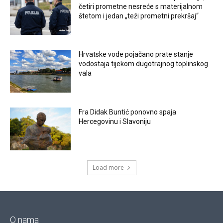
četiri prometne nesreće s materijalnom
štetom i jedan „teži prometni prekršaj“
Hrvatske vode pojačano prate stanje
vodostaja tijekom dugotrajnog toplinskog
vala
Fra Didak Buntić ponovno spaja
Hercegovinu i Slavoniju
Load more
O nama