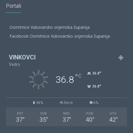
Portali
Osmrtnice Vukovarsko srijemska županija
Facebook Osmrtnice Vukovarsko srijemska županija
VINKOVCI
Vedro
°
36.8
°
C
36.8
°
36.8
36%
5m/s
6%
PET
SUB
NED
PON
UTO
37
°
35
°
37
°
40
°
42
°