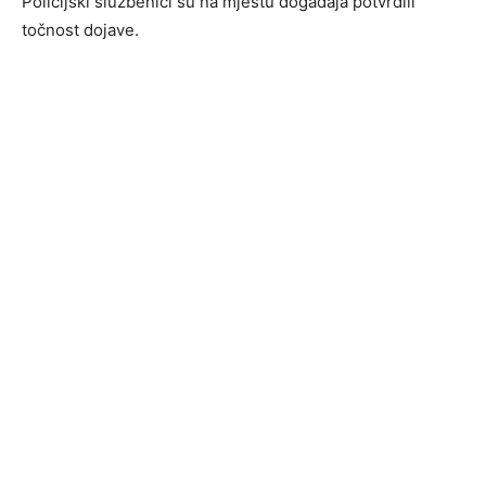
Policijski službenici su na mjestu događaja potvrdili
točnost dojave.