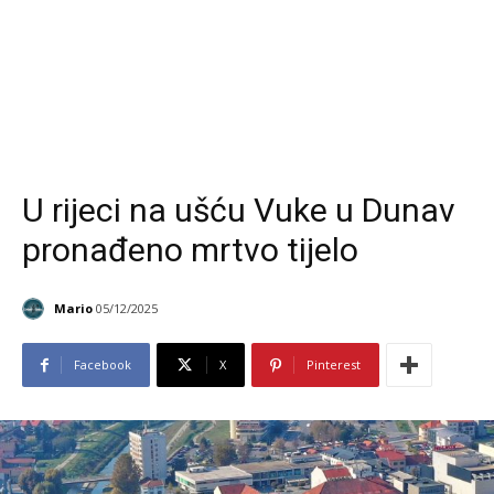
U rijeci na ušću Vuke u Dunav
pronađeno mrtvo tijelo
Mario
05/12/2025
Facebook
X
Pinterest