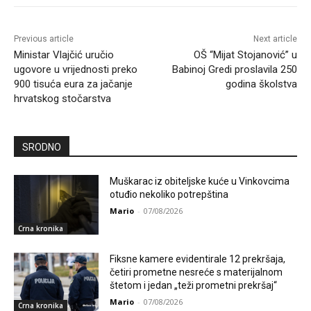
Previous article
Next article
Ministar Vlajčić uručio
OŠ “Mijat Stojanović” u
ugovore u vrijednosti preko
Babinoj Gredi proslavila 250
900 tisuća eura za jačanje
godina školstva
hrvatskog stočarstva
SRODNO
Muškarac iz obiteljske kuće u Vinkovcima
otuđio nekoliko potrepština
Mario
-
07/08/2026
Crna kronika
Fiksne kamere evidentirale 12 prekršaja,
četiri prometne nesreće s materijalnom
štetom i jedan „teži prometni prekršaj“
Mario
-
07/08/2026
Crna kronika