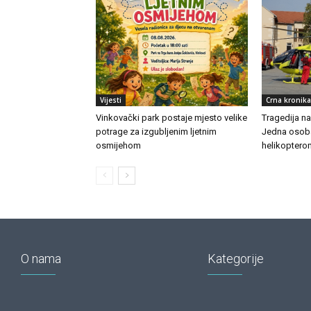
Vijesti
Crna kronika
Vinkovački park postaje mjesto velike
Tragedija n
potrage za izgubljenim ljetnim
Jedna osoba
osmijehom
helikoptero
O nama
Kategorije