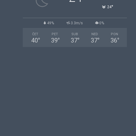
°
24
49%
3.3m/s
0%
ČET
PET
SUB
NED
PON
40
°
39
°
37
°
37
°
36
°