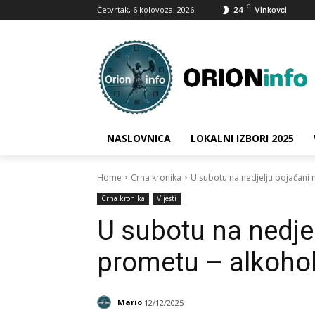
C
Četvrtak, 6 kolovoza, 2026
24
Vinkovci
NASLOVNICA
LOKALNI IZBORI 2025
Home
Crna kronika
U subotu na nedjelju pojačani 
Crna kronika
Vijesti
U subotu na nedje
prometu – alkohol
Mario
12/12/2025