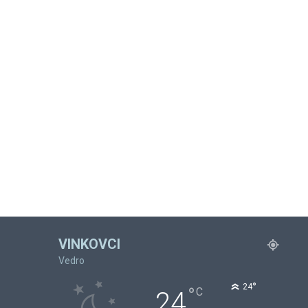
VINKOVCI
Vedro
°
24
°
C
24