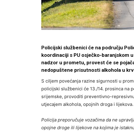
Policijski službenici će na području Po
koordinaciji s PU osječko-baranjskom
u
nadzor u prometu
, provest će se poja
nedopuštene prisutnosti alkohola u krv
S ciljem povećanja razine sigurnosti u prom
policijski službenici će 13./14. prosinca na
srijemske, provoditi preventivno-represivn
utjecajem alkohola, opojnih droga i lijekova.
Policija
preporučuje vozačima da ne upravlja
opojne droge ili lijekove na kojima je istakn