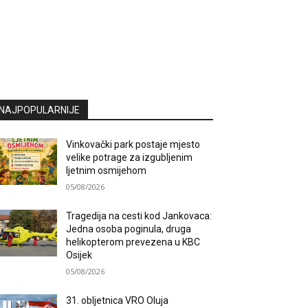
NAJPOPULARNIJE
Vinkovački park postaje mjesto
velike potrage za izgubljenim
ljetnim osmijehom
05/08/2026
Tragedija na cesti kod Jankovaca:
Jedna osoba poginula, druga
helikopterom prevezena u KBC
Osijek
05/08/2026
31. obljetnica VRO Oluja