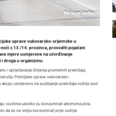
licijske uprave vukovarsko-srijemske u
 noći s 13./14. prosinca, provoditi pojačani
čane mjere usmjerene na utvrđivanje
i i droga u organizmu.
etu i sprječavanja činjenja prometnih prekršaja,
 području Policijske uprave vukovarsko-
u akciju usmjerenu na suzbijanje prekršaja vožnje pod
ju vozilima ukoliko su konzumirali alkoholna pića,
uto da se ne smiju konzumirati prije vožnje.