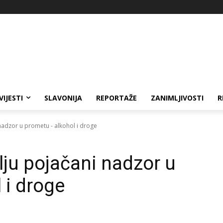
VIJESTI
SLAVONIJA
REPORTAŽE
ZANIMLJIVOSTI
R
nadzor u prometu - alkohol i droge
lju pojačani nadzor u
 i droge