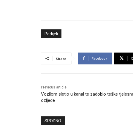
Podijeli
Facebook
X
Share
Previous article
Vozilom sletio u kanal te zadobio teške tjelesn
ozljede
SRODNO