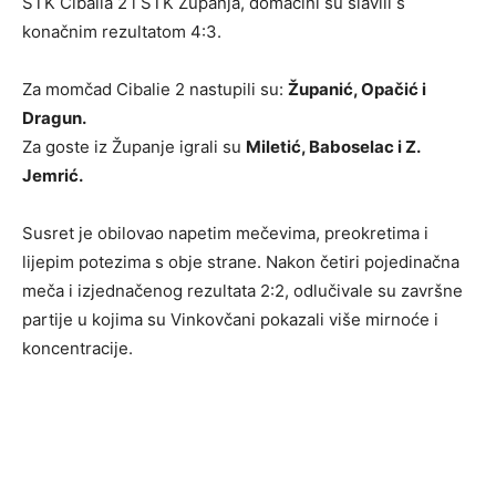
STK Cibalia 2 i STK Županja, domaćini su slavili s
konačnim rezultatom 4:3.
Za momčad Cibalie 2 nastupili su:
Županić, Opačić i
Dragun.
Za goste iz Županje igrali su
Miletić, Baboselac i Z.
Jemrić.
Susret je obilovao napetim mečevima, preokretima i
lijepim potezima s obje strane. Nakon četiri pojedinačna
meča i izjednačenog rezultata 2:2, odlučivale su završne
partije u kojima su Vinkovčani pokazali više mirnoće i
koncentracije.