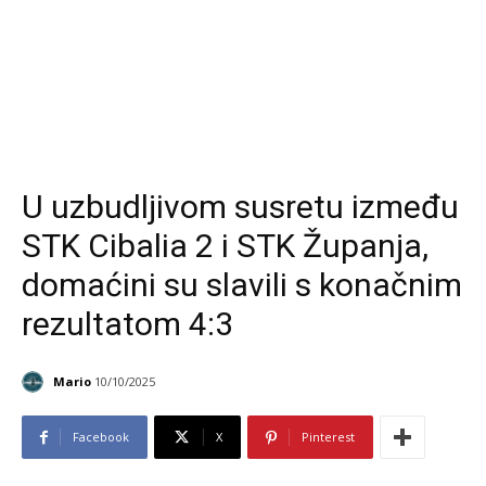
U uzbudljivom susretu između
STK Cibalia 2 i STK Županja,
domaćini su slavili s konačnim
rezultatom 4:3
Mario
10/10/2025
Facebook
X
Pinterest