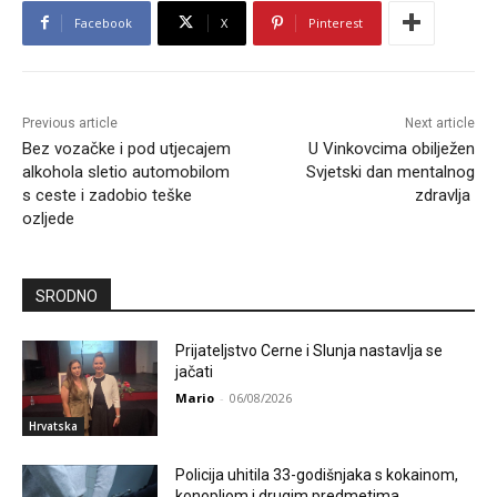
Facebook
X
Pinterest
Previous article
Next article
Bez vozačke i pod utjecajem
U Vinkovcima obilježen
alkohola sletio automobilom
Svjetski dan mentalnog
s ceste i zadobio teške
zdravlja
ozljede
SRODNO
Prijateljstvo Cerne i Slunja nastavlja se
jačati
Mario
-
06/08/2026
Hrvatska
Policija uhitila 33-godišnjaka s kokainom,
konopljom i drugim predmetima