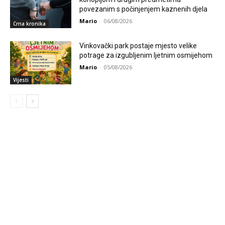
povezanim s počinjenjem kaznenih djela
Mario
-
06/08/2026
Crna kronika
Vinkovački park postaje mjesto velike
potrage za izgubljenim ljetnim osmijehom
Mario
-
05/08/2026
Vijesti