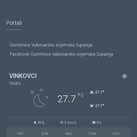
Portali
Osmrtnice Vukovarsko srijemska županija
Facebook Osmrtnice Vukovarsko srijemska županija
VINKOVCI
Vedro
°
27.7
°
C
27.7
°
27.7
45%
3.5m/s
3%
PET
SUB
NED
PON
UTO