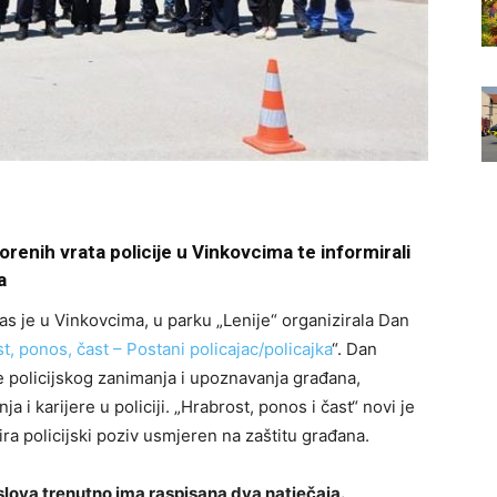
vorenih vrata policije u Vinkovcima te informirali
a
s je u Vinkovcima, u parku „Lenije“ organizirala Dan
t, ponos, čast – Postani policajac/policajka
“. Dan
je policijskog zanimanja i upoznavanja građana,
i karijere u policiji. „Hrabrost, ponos i čast“ novi je
a policijski poziv usmjeren na zaštitu građana.
lova trenutno ima raspisana dva natječaja.