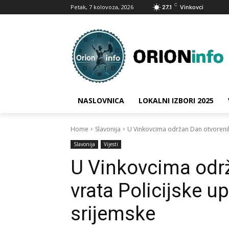
C
Petak, 7 kolovoza, 2026
27.1
Vinkovci
NASLOVNICA
LOKALNI IZBORI 2025
Home
Slavonija
U Vinkovcima održan Dan otvorenih
Slavonija
Vijesti
U Vinkovcima odr
vrata Policijske u
srijemske