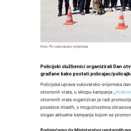
Foto: PU vukovarsko-srijemska
Policijski službenici organizirali Dan ot
građane kako postati policajac/policajk
Policijska uprava vukovarsko-srijemska dana
otvorenih vrata, u sklopu kampanje „
Hrabros
otvorenih vrata organiziran je radi promoci
posebice mladih, s mogućnostima obrazovanja 
slogan aktualne kampanje kojom se promovir
Podsjećamo da Ministarstvo unutarnjih pos