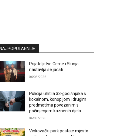
NAJPOPULARNIJE
Prijateljstvo Cerne i Slunja
nastavlja se jačati
06/08/2026
Policija uhitila 33-godišnjaka s
kokainom, konopljom i drugim
predmetima povezanim s
počinjenjem kaznenih djela
06/08/2026
Vinkovački park postaje mjesto