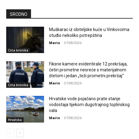
SRODNO
Muškarac iz obiteljske kuće u Vinkovcima
otuđio nekoliko potrepština
Mario
-
07/08/2026
Crna kronika
Fiksne kamere evidentirale 12 prekršaja,
četiri prometne nesreće s materijalnom
štetom i jedan „teži prometni prekršaj“
Mario
-
07/08/2026
Crna kronika
Hrvatske vode pojačano prate stanje
vodostaja tijekom dugotrajnog toplinskog
vala
Mario
-
07/08/2026
Hrvatska