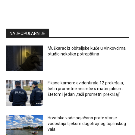
NAJPOPULARNIJE
Muškarac iz obiteljske kuće u Vinkovcima
otuđio nekoliko potrepština
Fiksne kamere evidentirale 12 prekršaja,
četiri prometne nesreće s materijalnom
štetom i jedan „teži prometni prekršaj“
Hrvatske vode pojačano prate stanje
vodostaja tijekom dugotrajnog toplinskog
vala