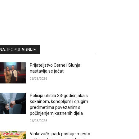
NAJPOPULARNIJE
Prijateljstvo Cerne i Slunja
nastavlja se jačati
06/08/2026
Policija uhitila 33-godišnjaka s
kokainom, konopljom i drugim
predmetima povezanim s
počinjenjem kaznenih djela
06/08/2026
Vinkovački park postaje mjesto