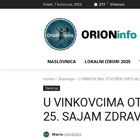
C
Petak, 7 kolovoza, 2026
27.1
Vinkovci
NASLOVNICA
LOKALNI IZBORI 2025
Home
Slavonija
U VINKOVCIMA OTVOREN (VIRTUALN
Slavonija
U VINKOVCIMA OT
25. SAJAM ZDRA
Mario
25/04/2022