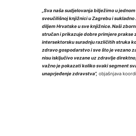
„Sva naša sudjelovanja bilježimo u jednom zb
sveučilišnoj knjižnici u Zagrebu i sukladn
diljem Hrvatske u sve knjižnice. Naši zborni
stručan i prikazuje dobre primjere prakse z
intersektorsku suradnju različitih struka k
zdravo gospodarstvo i sve što je vezano z
nisu isključivo vezane uz zdravlje direktno
važno je pokazati koliko svaki segment sv
unaprjeđenje zdravstva“,
objašnjava koordi