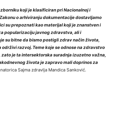
orniku koji je klasificiran pri Nacionalnoj i
o Zakonu o arhiviranju dokumentacije dostavljamo
ci su prepoznati kao materijal koji je znanstven i
a popularizaciju javnog zdravstva, ali i
oje su bitne da bismo postigli zdrav način života,
a održivi razvoj. Teme koje se odnose na zdravstvo
, zato je ta intersektorska suradnja izuzetno važna,
akodnevnog života je zapravo mali doprinos za
natorica Sajma zdravlja Mandica Sanković.