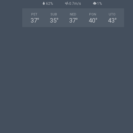
62%
0.7m/s
1%
PET
SUB
NED
PON
UTO
37
°
35
°
37
°
40
°
43
°