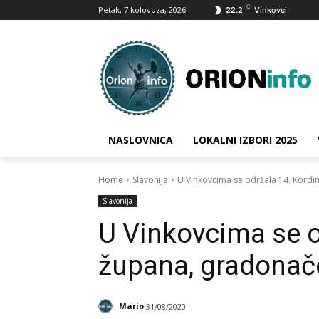
C
Petak, 7 kolovoza, 2026
22.2
Vinkovci
NASLOVNICA
LOKALNI IZBORI 2025
Home
Slavonija
U Vinkovcima se održala 14. Kordin
Slavonija
U Vinkovcima se o
župana, gradonače
Mario
31/08/2020