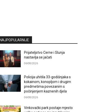
NAJPOPULARNIJE
Prijateljstvo Cerne i Slunja
nastavlja se jačati
06/08/2026
Policija uhitila 33-godišnjaka s
kokainom, konopljom i drugim
predmetima povezanim s
počinjenjem kaznenih djela
06/08/2026
Vinkovački park postaje mjesto