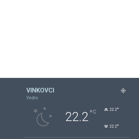
VINKOVCI
Vedro
°
22.2
°
C
22.2
°
22.2