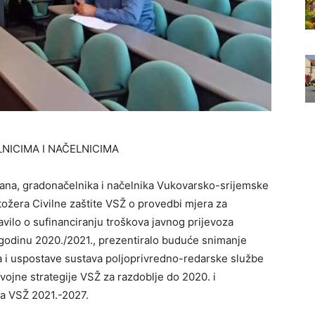
NICIMA I NAČELNICIMA
pana, gradonačelnika i načelnika Vukovarsko-srijemske
tožera Civilne zaštite VSŽ o provedbi mjera za
avilo o sufinanciranju troškova javnog prijevoza
 godinu 2020./2021., prezentiralo buduće snimanje
ka i uspostave sustava poljoprivredno-redarske službe
zvojne strategije VSŽ za razdoblje do 2020. i
ja VSŽ 2021.-2027.