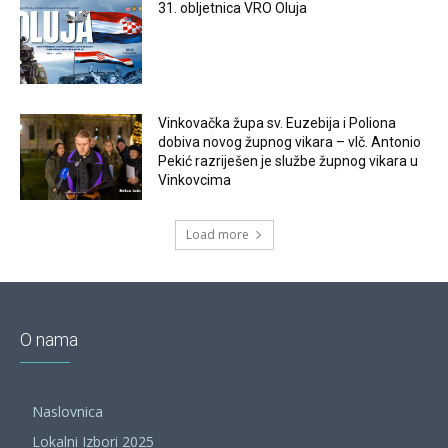
31. obljetnica VRO Oluja
Vinkovačka župa sv. Euzebija i Poliona
dobiva novog župnog vikara – vlč. Antonio
Pekić razriješen je službe župnog vikara u
Vinkovcima
Load more
O nama
Naslovnica
Lokalni Izbori 2025