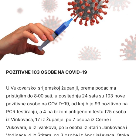
POZITIVNE 103 OSOBE NA COVID-19
U Vukovarsko-srijemskoj županiji, prema podacima
pristiglim do 8:00 sati, u posljednja 24 sata su 103 nove
pozitivne osobe na COVID-19, od kojih je 99 pozitivno na
PCR testiranju, a 4 na brzom antigenom testu (25 osoba
iz Vinkovaca, 17 iz Županje, po 7 osoba iz Cerne i
Vukovara, 6 iz Ivankova, po 5 osoba iz Starih Jankovaca i
Vođinaca, 4 iz Štitara, po 3 osobe iz Andrijaševaca, Otoka