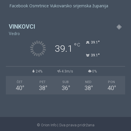
Facebook Osmrtnice Vukovarsko srijemska županija
VINKOVCI
Vedro
°
39.1
°
C
39.1
°
39.1
24%
4.3m/s
0%
ČET
PET
SUB
NED
PON
40
°
38
°
36
°
38
°
40
°
© Orion Info | Sva prava pridržana