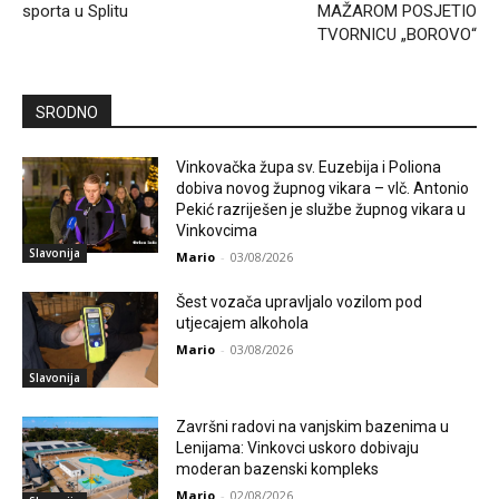
sporta u Splitu
MAŽAROM POSJETIO
TVORNICU „BOROVO“
SRODNO
Vinkovačka župa sv. Euzebija i Poliona
dobiva novog župnog vikara – vlč. Antonio
Pekić razriješen je službe župnog vikara u
Vinkovcima
Slavonija
Mario
-
03/08/2026
Šest vozača upravljalo vozilom pod
utjecajem alkohola
Mario
-
03/08/2026
Slavonija
Završni radovi na vanjskim bazenima u
Lenijama: Vinkovci uskoro dobivaju
moderan bazenski kompleks
Mario
-
02/08/2026