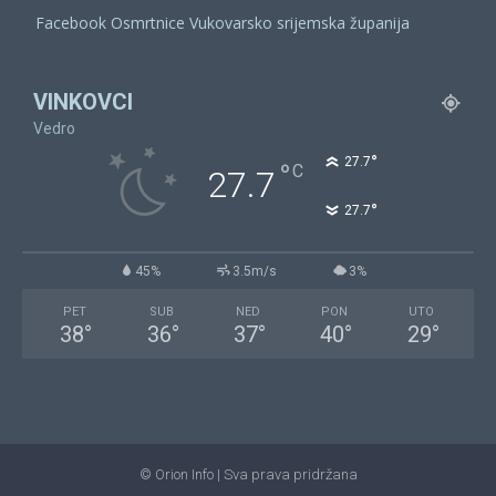
Facebook Osmrtnice Vukovarsko srijemska županija
VINKOVCI
Vedro
°
27.7
°
C
27.7
°
27.7
45%
3.5m/s
3%
PET
SUB
NED
PON
UTO
38
°
36
°
37
°
40
°
29
°
© Orion Info | Sva prava pridržana