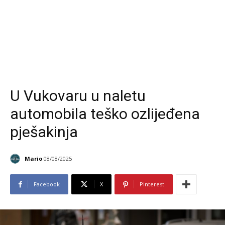
U Vukovaru u naletu
automobila teško ozlijeđena
pješakinja
Mario
08/08/2025
Facebook
X
Pinterest