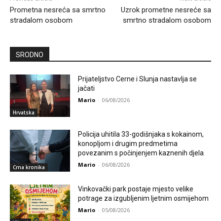
Prometna nesreća sa smrtno
Uzrok prometne nesreće sa
stradalom osobom
smrtno stradalom osobom
SRODNO
Prijateljstvo Cerne i Slunja nastavlja se
jačati
Mario
-
06/08/2026
Hrvatska
Policija uhitila 33-godišnjaka s kokainom,
konopljom i drugim predmetima
povezanim s počinjenjem kaznenih djela
Mario
-
06/08/2026
Crna kronika
Vinkovački park postaje mjesto velike
potrage za izgubljenim ljetnim osmijehom
Mario
-
05/08/2026