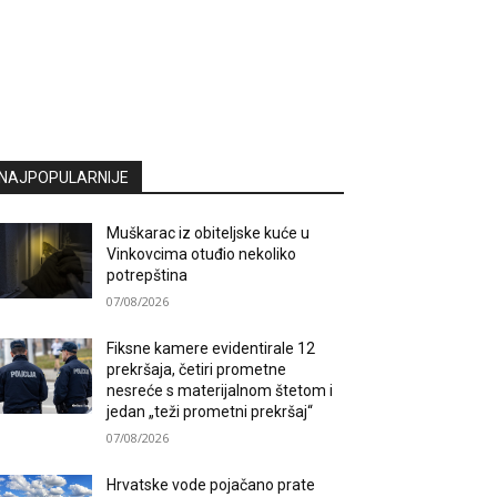
NAJPOPULARNIJE
Muškarac iz obiteljske kuće u
Vinkovcima otuđio nekoliko
potrepština
07/08/2026
Fiksne kamere evidentirale 12
prekršaja, četiri prometne
nesreće s materijalnom štetom i
jedan „teži prometni prekršaj“
07/08/2026
Hrvatske vode pojačano prate