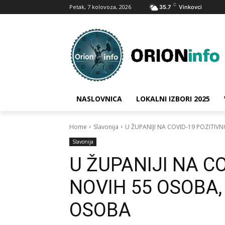
C
Petak, 7 kolovoza, 2026
35.7
Vinkovci
NASLOVNICA
LOKALNI IZBORI 2025
Home
Slavonija
U ŽUPANIJI NA COVID-19 POZITIV
Slavonija
U ŽUPANIJI NA C
NOVIH 55 OSOBA
OSOBA