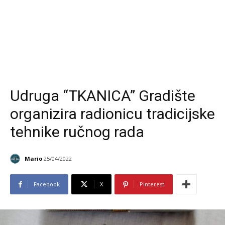
Udruga “TKANICA” Gradište
organizira radionicu tradicijske
tehnike ručnog rada
Mario
25/04/2022
Facebook
X
Pinterest