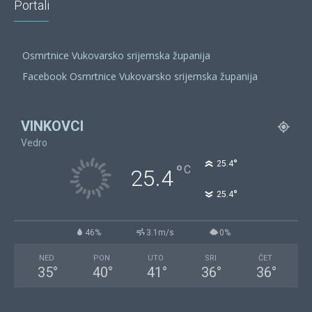
Portali
Osmrtnice Vukovarsko srijemska županija
Facebook Osmrtnice Vukovarsko srijemska županija
VINKOVCI
Vedro
°
25.4
°
C
25.4
°
25.4
46%
3.1m/s
0%
NED
PON
UTO
SRI
ČET
35
°
40
°
41
°
36
°
36
°