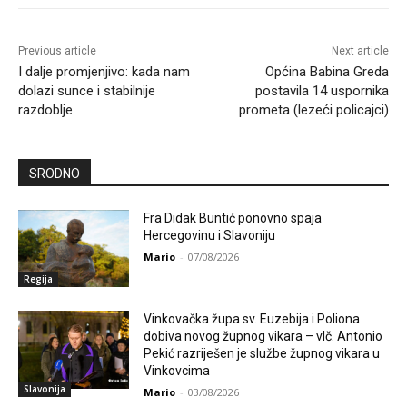
Previous article
Next article
I dalje promjenjivo: kada nam
Općina Babina Greda
dolazi sunce i stabilnije
postavila 14 uspornika
razdoblje
prometa (lezeći policajci)
SRODNO
Fra Didak Buntić ponovno spaja
Hercegovinu i Slavoniju
Mario
-
07/08/2026
Regija
Vinkovačka župa sv. Euzebija i Poliona
dobiva novog župnog vikara – vlč. Antonio
Pekić razriješen je službe župnog vikara u
Vinkovcima
Slavonija
Mario
-
03/08/2026