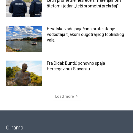
četiri prometne nesreće s materijalnom
štetom i jedan „teži prometni prekršaj“
Hrvatske vode pojačano prate stanje
vodostaja tijekom dugotrajnog toplinskog
vala
Fra Didak Buntić ponovno spaja
Hercegovinu i Slavoniju
Load more
O nama