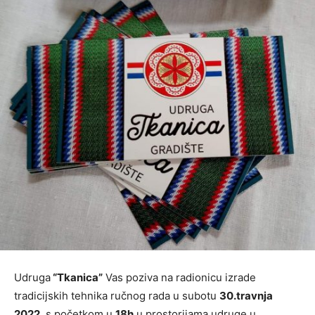
Udruga
“Tkanica”
Vas poziva na radionicu izrade
tradicijskih tehnika ručnog rada u subotu
30.travnja
2022.
s početkom u
18h
u prostorijama udruge u