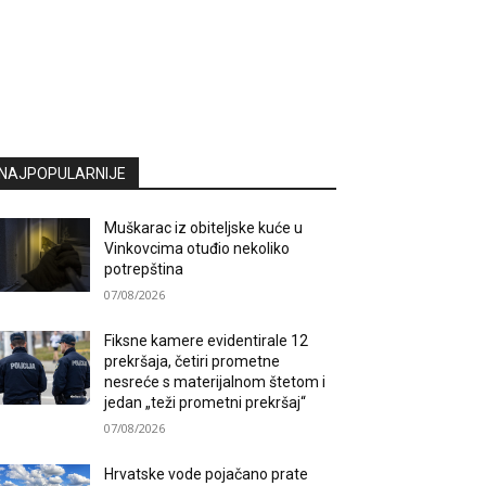
NAJPOPULARNIJE
Muškarac iz obiteljske kuće u
Vinkovcima otuđio nekoliko
potrepština
07/08/2026
Fiksne kamere evidentirale 12
prekršaja, četiri prometne
nesreće s materijalnom štetom i
jedan „teži prometni prekršaj“
07/08/2026
Hrvatske vode pojačano prate