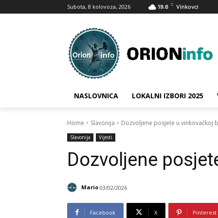
C
Subota, 8 kolovoza, 2026
19.6
Vinkovci
NASLOVNICA
LOKALNI IZBORI 2025
Home
Slavonija
Dozvoljene posjete u vinkovačkoj bo
Slavonija
Vijesti
Dozvoljene posjete
Mario
03/02/2026
Facebook
X
Pinterest