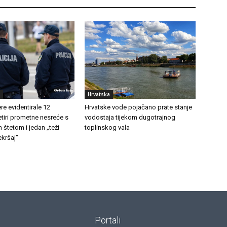
Hrvatska
e evidentirale 12
Hrvatske vode pojačano prate stanje
etiri prometne nesreće s
vodostaja tijekom dugotrajnog
 štetom i jedan „teži
toplinskog vala
kršaj“
Portali