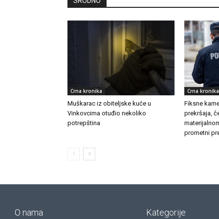
SRODNO
Crna kronika
Crna kronika
Muškarac iz obiteljske kuće u
Fiksne kamer
Vinkovcima otuđio nekoliko
prekršaja, č
potrepština
materijalnom
prometni pre
O nama
Kategorije