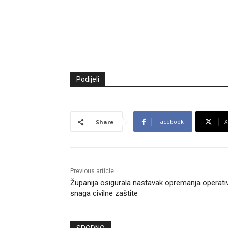
Podijeli
Facebook
X
Share
Previous article
Županija osigurala nastavak opremanja operati
snaga civilne zaštite