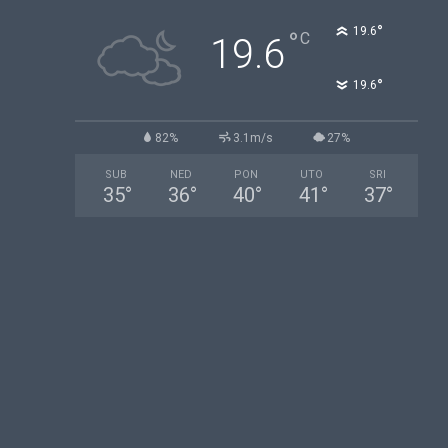
°
19.6
°
C
19.6
°
19.6
82%
3.1m/s
27%
SUB
NED
PON
UTO
SRI
35
°
36
°
40
°
41
°
37
°