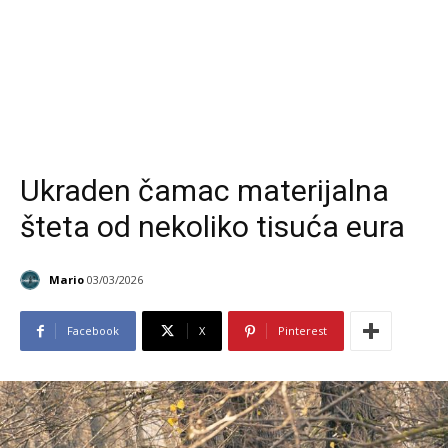
Ukraden čamac materijalna
šteta od nekoliko tisuća eura
Mario
03/03/2026
Facebook
X
Pinterest