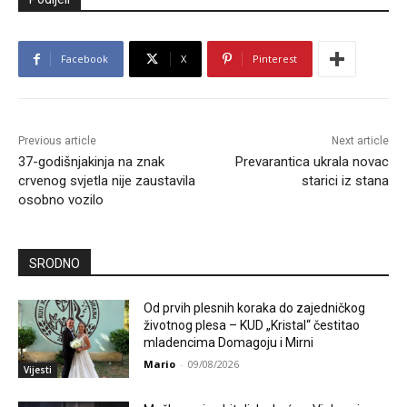
Facebook
X
Pinterest
Previous article
Next article
37-godišnjakinja na znak
Prevarantica ukrala novac
crvenog svjetla nije zaustavila
starici iz stana
osobno vozilo
SRODNO
Od prvih plesnih koraka do zajedničkog
životnog plesa – KUD „Kristal“ čestitao
mladencima Domagoju i Mirni
Mario
-
09/08/2026
Vijesti