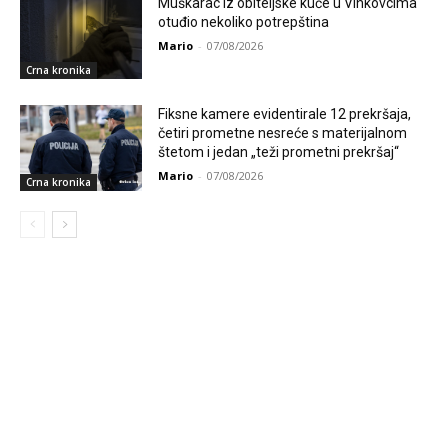
Muškarac iz obiteljske kuće u Vinkovcima
otuđio nekoliko potrepština
Mario
-
07/08/2026
Crna kronika
Fiksne kamere evidentirale 12 prekršaja,
četiri prometne nesreće s materijalnom
štetom i jedan „teži prometni prekršaj“
Mario
-
07/08/2026
Crna kronika