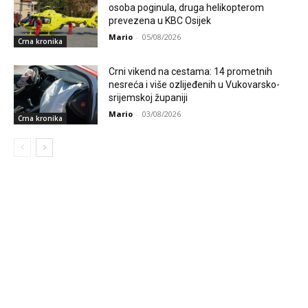
osoba poginula, druga helikopterom
prevezena u KBC Osijek
Mario
-
05/08/2026
Crna kronika
Crni vikend na cestama: 14 prometnih
nesreća i više ozlijeđenih u Vukovarsko-
srijemskoj županiji
Mario
-
03/08/2026
Crna kronika