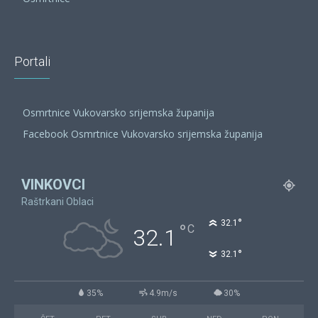
Portali
Osmrtnice Vukovarsko srijemska županija
Facebook Osmrtnice Vukovarsko srijemska županija
VINKOVCI
Raštrkani Oblaci
°
32.1
°
C
32.1
°
32.1
35%
4.9m/s
30%