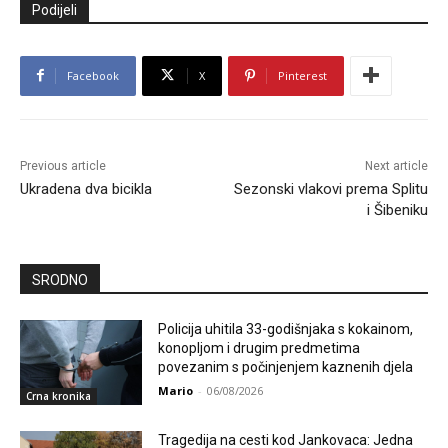
Podijeli
Facebook
X
Pinterest
Previous article
Next article
Ukradena dva bicikla
Sezonski vlakovi prema Splitu
i Šibeniku
SRODNO
Policija uhitila 33-godišnjaka s kokainom,
konopljom i drugim predmetima
povezanim s počinjenjem kaznenih djela
Mario
-
06/08/2026
Crna kronika
Tragedija na cesti kod Jankovaca: Jedna