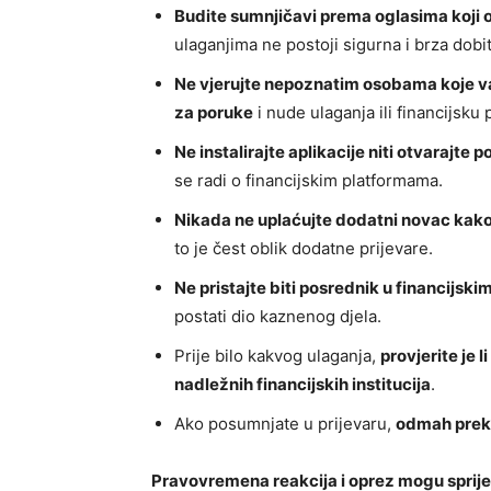
Budite sumnjičavi prema oglasima koji
ulaganjima ne postoji sigurna i brza dobit
Ne vjerujte nepoznatim osobama koje vas
za poruke
i nude ulaganja ili financijsku
Ne instalirajte aplikacije niti otvarajte 
se radi o financijskim platformama.
Nikada ne uplaćujte dodatni novac kako b
to je čest oblik dodatne prijevare.
Ne pristajte biti posrednik u financijsk
postati dio kaznenog djela.
Prije bilo kakvog ulaganja,
provjerite je 
nadležnih financijskih institucija
.
Ako posumnjate u prijevaru,
odmah prekin
Pravovremena reakcija i oprez mogu spriječ