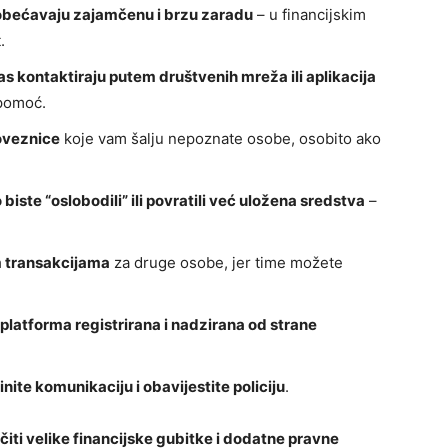
 obećavaju zajamčenu i brzu zaradu
– u financijskim
.
 kontaktiraju putem društvenih mreža ili aplikacija
 pomoć.
poveznice
koje vam šalju nepoznate osobe, osobito ako
iste “oslobodili” ili povratili već uložena sredstva
–
im transakcijama
za druge osobe, jer time možete
li platforma registrirana i nadzirana od strane
ite komunikaciju i obavijestite policiju
.
iti velike financijske gubitke i dodatne pravne