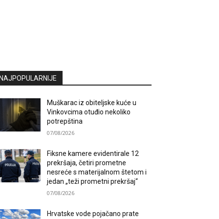
NAJPOPULARNIJE
Muškarac iz obiteljske kuće u
Vinkovcima otuđio nekoliko
potrepština
07/08/2026
Fiksne kamere evidentirale 12
prekršaja, četiri prometne
nesreće s materijalnom štetom i
jedan „teži prometni prekršaj“
07/08/2026
Hrvatske vode pojačano prate