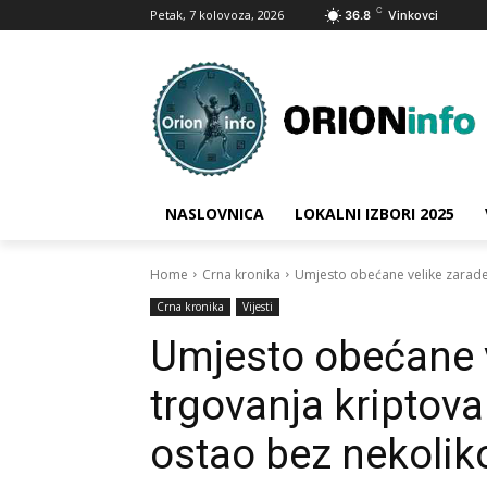
C
Petak, 7 kolovoza, 2026
36.8
Vinkovci
NASLOVNICA
LOKALNI IZBORI 2025
Home
Crna kronika
Umjesto obećane velike zarade 
Crna kronika
Vijesti
Umjesto obećane v
trgovanja kriptov
ostao bez nekolik