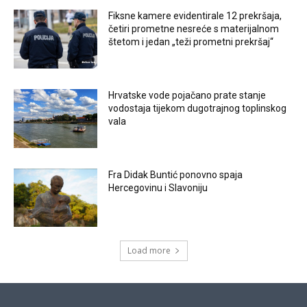
Fiksne kamere evidentirale 12 prekršaja,
četiri prometne nesreće s materijalnom
štetom i jedan „teži prometni prekršaj“
Hrvatske vode pojačano prate stanje
vodostaja tijekom dugotrajnog toplinskog
vala
Fra Didak Buntić ponovno spaja
Hercegovinu i Slavoniju
Load more