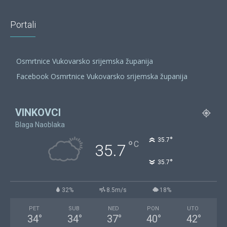
Portali
Osmrtnice Vukovarsko srijemska županija
Facebook Osmrtnice Vukovarsko srijemska županija
VINKOVCI
Blaga Naoblaka
°
35.7
°
C
35.7
°
35.7
32%
8.5m/s
18%
PET
SUB
NED
PON
UTO
34
°
34
°
37
°
40
°
42
°