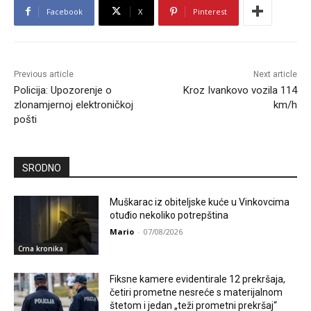
Facebook
X
Pinterest
Previous article
Next article
Policija: Upozorenje o
Kroz Ivankovo vozila 114
zlonamjernoj elektroničkoj
km/h
pošti
SRODNO
Muškarac iz obiteljske kuće u Vinkovcima
otuđio nekoliko potrepština
Mario
-
07/08/2026
Crna kronika
Fiksne kamere evidentirale 12 prekršaja,
četiri prometne nesreće s materijalnom
štetom i jedan „teži prometni prekršaj“