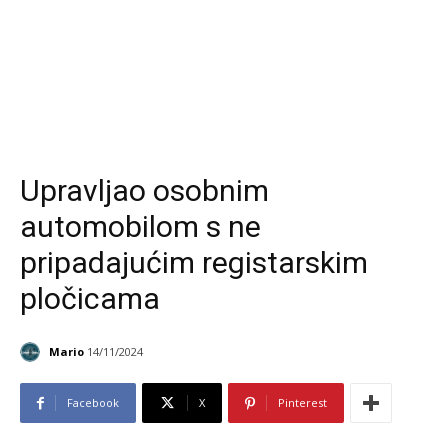
Upravljao osobnim
automobilom s ne
pripadajućim registarskim
pločicama
Mario
14/11/2024
Facebook
X
Pinterest