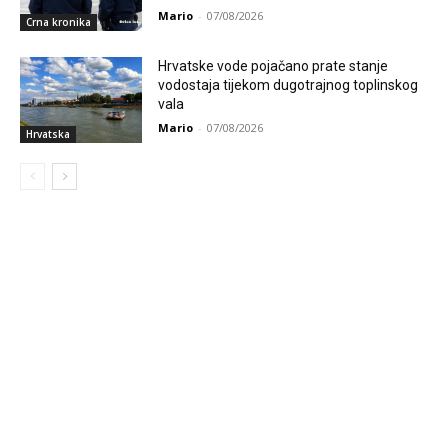
Mario
-
07/08/2026
Crna kronika
Hrvatske vode pojačano prate stanje
vodostaja tijekom dugotrajnog toplinskog
vala
Mario
-
07/08/2026
Hrvatska