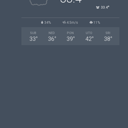
°
33.4
34%
4.5m/s
11%
SUB
NED
PON
UTO
SRI
33
°
36
°
39
°
42
°
38
°