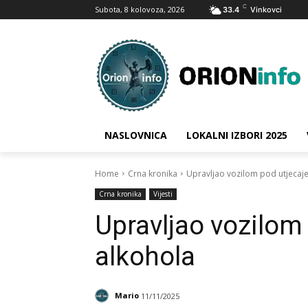
C
Subota, 8 kolovoza, 2026
33.4
Vinkovci
NASLOVNICA
LOKALNI IZBORI 2025
Home
Crna kronika
Upravljao vozilom pod utjecaj
Crna kronika
Vijesti
Upravljao vozilom
alkohola
Mario
11/11/2025