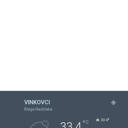
VINKOVCI
Blaga Naoblaka
°
33.4
°
C
33.4