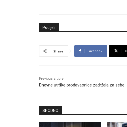
Podijeli
Facebook
X
Share
Previous article
Dnevne utrške prodavaonice zadržala za sebe
SRODNO