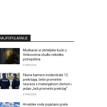
NAJPOPULARNIJE
Muškarac iz obiteljske kuće u
Vinkovcima otuđio nekoliko
potrepština
07/08/2026
Fiksne kamere evidentirale 12
prekršaja, četiri prometne
nesreće s materijalnom štetom i
jedan „teži prometni prekršaj“
07/08/2026
Hrvatske vode pojačano prate