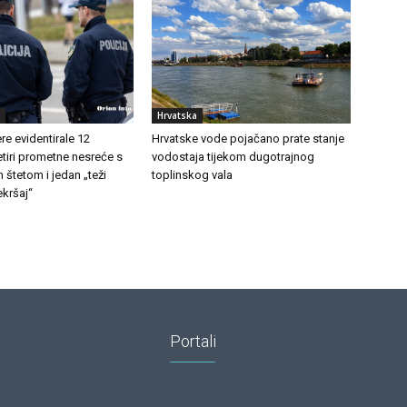
Hrvatska
e evidentirale 12
Hrvatske vode pojačano prate stanje
etiri prometne nesreće s
vodostaja tijekom dugotrajnog
 štetom i jedan „teži
toplinskog vala
kršaj“
Portali