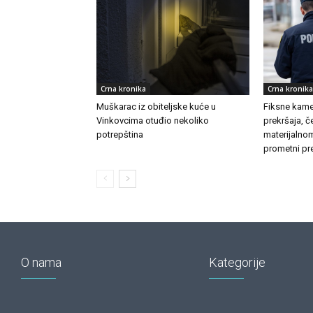
Crna kronika
Crna kronika
Muškarac iz obiteljske kuće u
Fiksne kamer
Vinkovcima otuđio nekoliko
prekršaja, č
potrepština
materijalnom
prometni pre
O nama
Kategorije