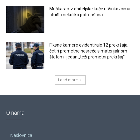
Muškarac iz obiteljske kuće u Vinkovcima
otuđio nekoliko potrepština
Fiksne kamere evidentirale 12 prekršaja,
četiri prometne nesreće s materijalnom
štetom i jedan „teži prometni prekršaj“
Load more
O nama
Naslovnica