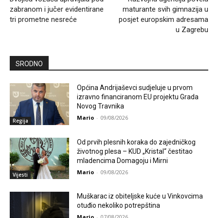
zabranom i jučer evidentirane
maturante svih gimnazija u
tri prometne nesreće
posjet europskim adresama
u Zagrebu
SRODNO
Općina Andrijaševci sudjeluje u prvom
izravno financiranom EU projektu Grada
Novog Travnika
Mario
-
09/08/2026
Regija
Od prvih plesnih koraka do zajedničkog
životnog plesa – KUD „Kristal“ čestitao
mladencima Domagoju i Mirni
Mario
-
09/08/2026
Vijesti
Muškarac iz obiteljske kuće u Vinkovcima
otuđio nekoliko potrepština
Mario
-
07/08/2026