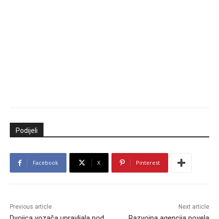
Podijeli
Facebook
X
Pinterest
Previous article
Next article
Dvojica vozača upravljala pod
Razvojna agencija povela