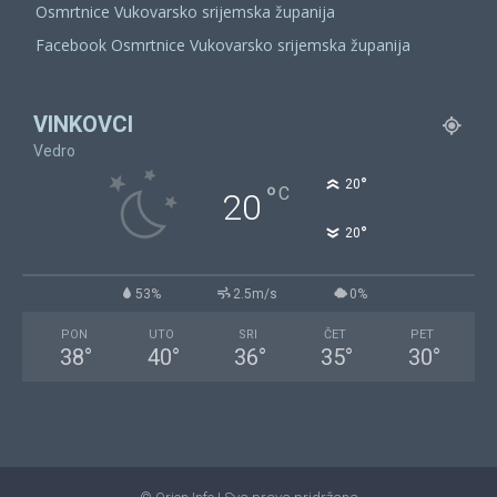
Osmrtnice Vukovarsko srijemska županija
Facebook Osmrtnice Vukovarsko srijemska županija
VINKOVCI
Vedro
°
20
°
C
20
°
20
53%
2.5m/s
0%
PON
UTO
SRI
ČET
PET
38
°
40
°
36
°
35
°
30
°