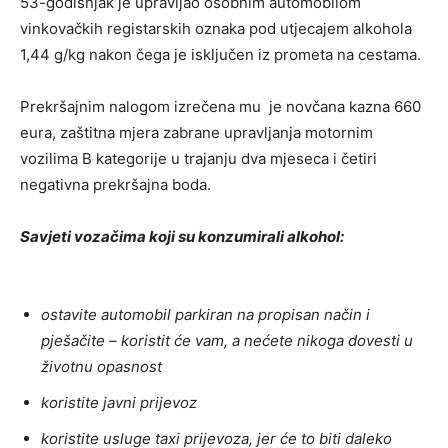
53-godišnjak je upravljao osobnim automobilom
vinkovačkih registarskih oznaka pod utjecajem alkohola
1,44 g/kg nakon čega je isključen iz prometa na cestama.
Prekršajnim nalogom izrečena mu je novčana kazna 660
eura, zaštitna mjera zabrane upravljanja motornim
vozilima B kategorije u trajanju dva mjeseca i četiri
negativna prekršajna boda.
Savjeti vozačima koji su konzumirali alkohol:
ostavite automobil parkiran na propisan način i
pješačite – koristit će vam, a nećete nikoga dovesti u
životnu opasnost
koristite javni prijevoz
koristite usluge taxi prijevoza, jer će to biti daleko