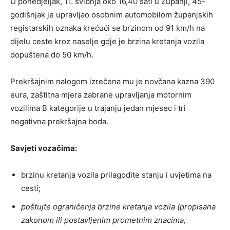
U ponedjeljak, 11. svibnja oko 16,40 sati u Županji, 45-
godišnjak je upravljao osobnim automobilom županjskih
registarskih oznaka krećući se brzinom od 91 km/h na
dijelu ceste kroz naselje gdje je brzina kretanja vozila
dopuštena do 50 km/h.
Prekršajnim nalogom izrečena mu je novčana kazna 390
eura, zaštitna mjera zabrane upravljanja motornim
vozilima B kategorije u trajanju jedan mjesec i tri
negativna prekršajna boda.
Savjeti vozačima:
brzinu kretanja vozila prilagodite stanju i uvjetima na
cesti;
poštujte ograničenja brzine kretanja vozila (propisana
zakonom ili postavljenim prometnim znacima,