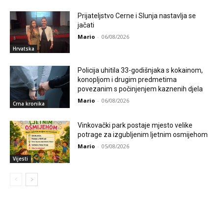
Prijateljstvo Cerne i Slunja nastavlja se
jačati
Mario
-
06/08/2026
Hrvatska
Policija uhitila 33-godišnjaka s kokainom,
konopljom i drugim predmetima
povezanim s počinjenjem kaznenih djela
Mario
-
06/08/2026
Crna kronika
Vinkovački park postaje mjesto velike
potrage za izgubljenim ljetnim osmijehom
Mario
-
05/08/2026
Vijesti