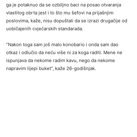
ga je potaknuo da se ozbiljno baci na posao otvaranja
vlastitog obrta jest i to što mu šefovi na prijašnjim
poslovima, kaže, nisu dopuštali da se izrazi drugačije od
uobičajenih cvjećarskih standarada.
”Nakon toga sam još malo konobario i onda sam dao
otkaz i odlučio da neću više ni za koga raditi. Mene ne
ispunjava da nekome radim kavu, nego da nekome
napravim lijepi buket”, kaže 26-godišnjak.