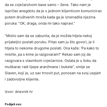
da se cvjećarstvom bave samo – žene. Tako nam je
ispričao anegdotu da je s jednom klijenticom komunicirao
putem društvenih mreža kada ga je iznenadila njezina
poruka: ”OK, draga, onda mi tako napravi.”
”Mislio sam da se zabunila, da je možda htjela nekoj
prijateljici poslati poruku. Pitao sam ju što govori, je li
htjela to nekome drugome poslati. Ona kaže: ‘Pa kako to
mislite, pa s kime ja razgovaram?’ Rekao sam joj da
razgovara s vlasnikom cvjećarnice. Ostala je u šoku da
muškarac radi lijepe aranžmane i bukete”, smije se
Slaven, koji je, uz sav trnovit put, ponosan na svoj uspjeh
i zadovoljne klijente.
Izvor: dnevnik hr
Podijeli ovo: