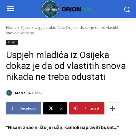
Home
Vijesti
Uspjeh mladića iz Osijeka dokaz je da od vlastitih
snova nikada ne...
Vijesti
Uspjeh mladića iz Osijeka
dokaz je da od vlastitih snova
nikada ne treba odustati
Mario
24/11/2020
Facebook
X
Pinterest
”Nisam znao ni što je ruža, kamoli napraviti buket…”