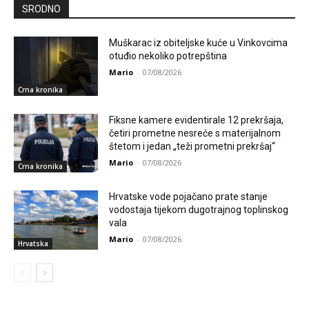
SRODNO
Muškarac iz obiteljske kuće u Vinkovcima
otuđio nekoliko potrepština
Mario
-
07/08/2026
Crna kronika
Fiksne kamere evidentirale 12 prekršaja,
četiri prometne nesreće s materijalnom
štetom i jedan „teži prometni prekršaj“
Mario
-
07/08/2026
Crna kronika
Hrvatske vode pojačano prate stanje
vodostaja tijekom dugotrajnog toplinskog
vala
Mario
-
07/08/2026
Hrvatska