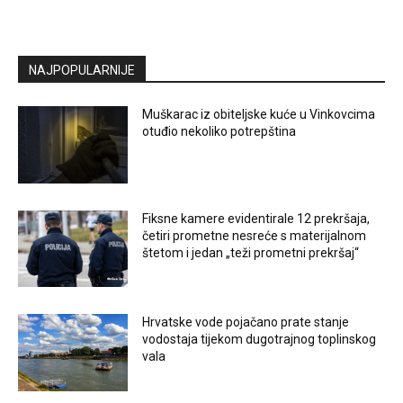
NAJPOPULARNIJE
Muškarac iz obiteljske kuće u Vinkovcima
otuđio nekoliko potrepština
Fiksne kamere evidentirale 12 prekršaja,
četiri prometne nesreće s materijalnom
štetom i jedan „teži prometni prekršaj“
Hrvatske vode pojačano prate stanje
vodostaja tijekom dugotrajnog toplinskog
vala