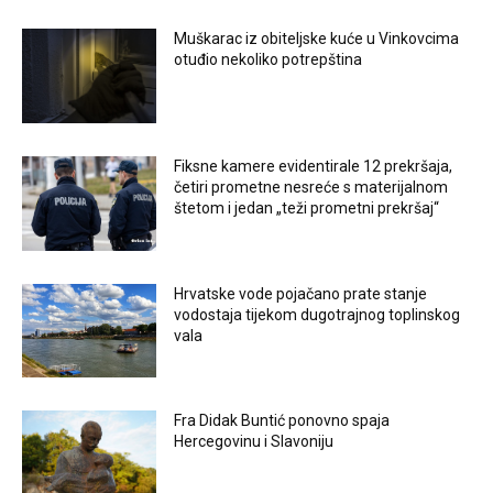
Muškarac iz obiteljske kuće u Vinkovcima
otuđio nekoliko potrepština
Fiksne kamere evidentirale 12 prekršaja,
četiri prometne nesreće s materijalnom
štetom i jedan „teži prometni prekršaj“
Hrvatske vode pojačano prate stanje
vodostaja tijekom dugotrajnog toplinskog
vala
Fra Didak Buntić ponovno spaja
Hercegovinu i Slavoniju