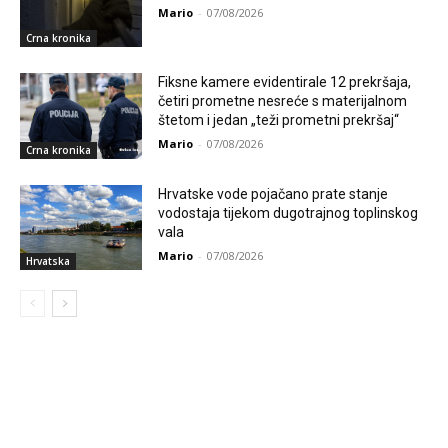
Mario
-
07/08/2026
Crna kronika
Fiksne kamere evidentirale 12 prekršaja,
četiri prometne nesreće s materijalnom
štetom i jedan „teži prometni prekršaj“
Mario
-
07/08/2026
Crna kronika
Hrvatske vode pojačano prate stanje
vodostaja tijekom dugotrajnog toplinskog
vala
Mario
-
07/08/2026
Hrvatska