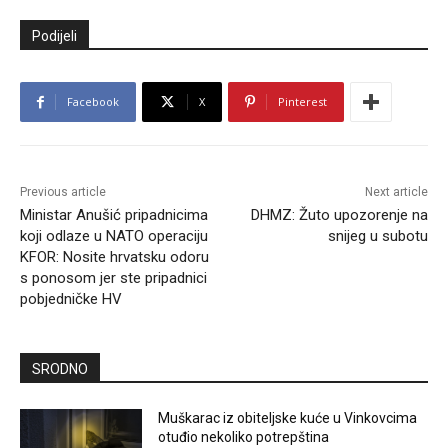
Podijeli
Facebook
X
Pinterest
Previous article
Next article
Ministar Anušić pripadnicima
DHMZ: Žuto upozorenje na
koji odlaze u NATO operaciju
snijeg u subotu
KFOR: Nosite hrvatsku odoru
s ponosom jer ste pripadnici
pobjedničke HV
SRODNO
Muškarac iz obiteljske kuće u Vinkovcima
otuđio nekoliko potrepština