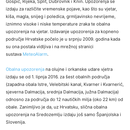
Gospić, Rijeka, Split, Dubrovnik i Knin. Upozorenja se
izdaju za različite vremenske pojave, kao što su vjetar,
kiša, magla, snijeg i poledica, grmljavinsko nevrijeme,
iznimno visoke i niske temperature zraka te obalna
upozorenja na vjetar. Izdavanje upozorenja za kopneno
područje Hrvatske počelo je u srpnju 2009. godina kada
su ona postala vidljiva i na mrežnoj stranici
sustava
MeteoAlarm
.
Obalna upozorenja
na olujne i orkanske udare vjetra
izdaju se od 1. lipnja 2016. za šest obalnih područja
(zapadna obala Istre, Velebitski kanal, Kvarner i Kvarnerić,
sjeverna Dalmacija, srednja Dalmacija, južna Dalmacija)
odnosno za područja do 12 nautičkih milja (oko 22 km) od
obale. Zanimljivo je da, uz Hrvatsku, slična obalna
upozorenja na Sredozemlju izdaju još samo Španjolska i
Slovenija.