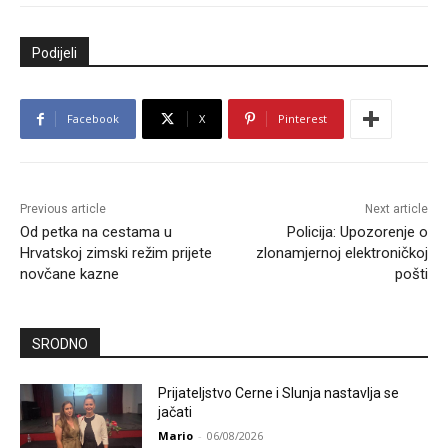
Podijeli
Facebook
X
Pinterest
Previous article
Next article
Od petka na cestama u
Policija: Upozorenje o
Hrvatskoj zimski režim prijete
zlonamjernoj elektroničkoj
novčane kazne
pošti
SRODNO
Prijateljstvo Cerne i Slunja nastavlja se
jačati
Mario
-
06/08/2026