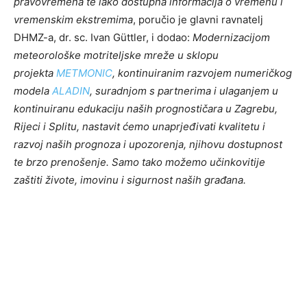
pravovremena te lako dostupna informacija o vremenu i
vremenskim ekstremima
, poručio je glavni ravnatelj
DHMZ-a, dr. sc. Ivan Güttler, i dodao:
Modernizacijom
meteorološke motriteljske mreže u sklopu
projekta
METMONIC
, kontinuiranim razvojem numeričkog
modela
ALADIN
, suradnjom s partnerima i ulaganjem u
kontinuiranu edukaciju naših prognostičara u Zagrebu,
Rijeci i Splitu, nastavit ćemo unaprjeđivati kvalitetu i
razvoj naših prognoza i upozorenja, njihovu dostupnost
te brzo prenošenje. Samo tako možemo učinkovitije
zaštiti živote, imovinu i sigurnost naših građana.