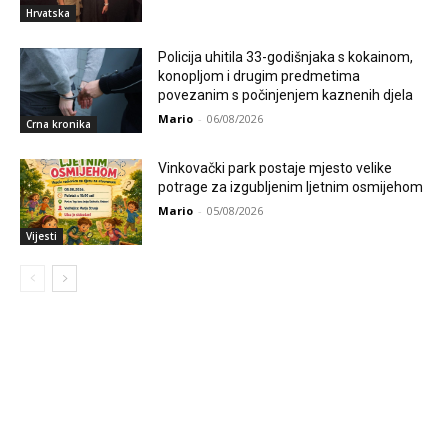
Hrvatska
Policija uhitila 33-godišnjaka s kokainom,
konopljom i drugim predmetima
povezanim s počinjenjem kaznenih djela
Mario
-
06/08/2026
Crna kronika
Vinkovački park postaje mjesto velike
potrage za izgubljenim ljetnim osmijehom
Mario
-
05/08/2026
Vijesti