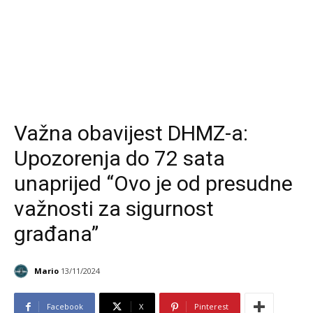
Važna obavijest DHMZ-a:
Upozorenja do 72 sata
unaprijed “Ovo je od presudne
važnosti za sigurnost
građana”
Mario
13/11/2024
Facebook
X
Pinterest