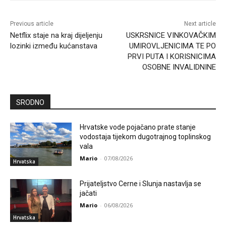
Previous article
Next article
Netflix staje na kraj dijeljenju
USKRSNICE VINKOVAČKIM
lozinki između kućanstava
UMIROVLJENICIMA TE PO
PRVI PUTA I KORISNICIMA
OSOBNE INVALIDNINE
SRODNO
Hrvatske vode pojačano prate stanje
vodostaja tijekom dugotrajnog toplinskog
vala
Mario
-
07/08/2026
Hrvatska
Prijateljstvo Cerne i Slunja nastavlja se
jačati
Mario
-
06/08/2026
Hrvatska