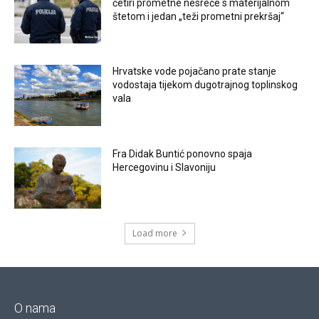
četiri prometne nesreće s materijalnom
štetom i jedan „teži prometni prekršaj“
Hrvatske vode pojačano prate stanje
vodostaja tijekom dugotrajnog toplinskog
vala
Fra Didak Buntić ponovno spaja
Hercegovinu i Slavoniju
Load more
O nama