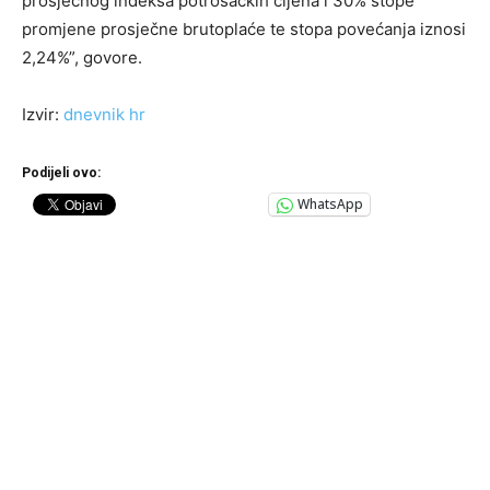
prosječnog indeksa potrošačkih cijena i 30% stope
promjene prosječne brutoplaće te stopa povećanja iznosi
2,24%”, govore.
Izvir:
dnevnik hr
Podijeli ovo:
WhatsApp