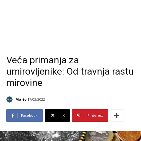
Veća primanja za
umirovljenike: Od travnja rastu
mirovine
Mario
17/03/2022
Facebook
X
Pinterest