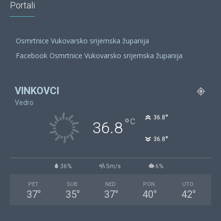
Portali
Osmrtnice Vukovarsko srijemska županija
Facebook Osmrtnice Vukovarsko srijemska županija
VINKOVCI
Vedro
°
36.8
°
C
36.8
°
36.8
36%
5m/s
6%
PET
SUB
NED
PON
UTO
37
°
35
°
37
°
40
°
42
°