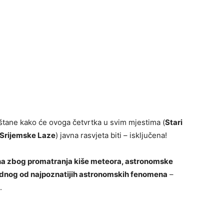
tane kako će ovoga četvrtka u svim mjestima (
Stari
Srijemske Laze
) javna rasvjeta biti – isključena!
ena zbog promatranja kiše meteora, astronomske
jednog od najpoznatijih astronomskih fenomena
–
.