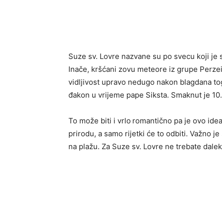
Suze sv. Lovre nazvane su po svecu koji je 
Inače, kršćani zovu meteore iz grupe Perzei
vidljivost upravo nedugo nakon blagdana tog 
đakon u vrijeme pape Siksta. Smaknut je 10
To može biti i vrlo
romantično pa je ovo ideal
prirodu, a samo rijetki će to odbiti. Važno j
na plažu. Za Suze sv. Lovre ne trebate dalek