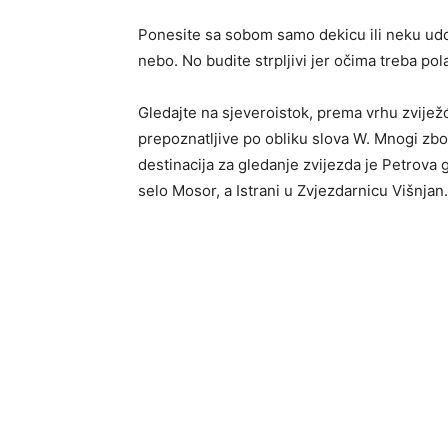
Ponesite sa sobom samo dekicu ili neku udo
nebo. No budite strpljivi jer očima treba pol
Gledajte na sjeveroistok, prema vrhu zviježđ
prepoznatljive po obliku slova W. Mnogi zbo
destinacija za gledanje zvijezda je Petrova 
selo Mosor, a Istrani u Zvjezdarnicu Višnjan.