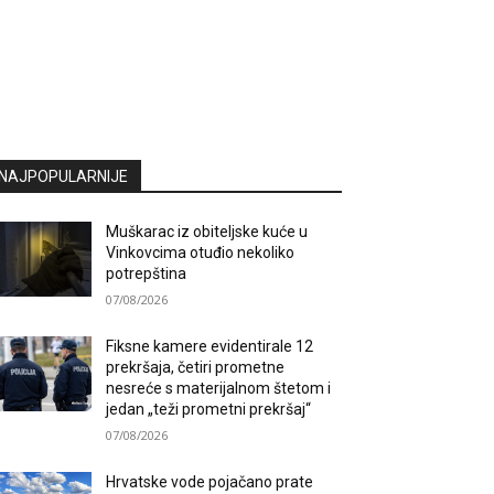
NAJPOPULARNIJE
Muškarac iz obiteljske kuće u
Vinkovcima otuđio nekoliko
potrepština
07/08/2026
Fiksne kamere evidentirale 12
prekršaja, četiri prometne
nesreće s materijalnom štetom i
jedan „teži prometni prekršaj“
07/08/2026
Hrvatske vode pojačano prate