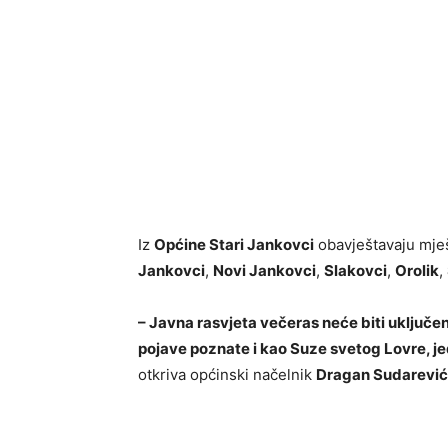
Iz
Općine Stari Jankovci
obavještavaju mješ
Jankovci
,
Novi Jankovci
,
Slakovci
,
Orolik
,
– Javna rasvjeta večeras neće biti uključ
pojave poznate i kao Suze svetog Lovre, 
otkriva općinski načelnik
Dragan Sudarević