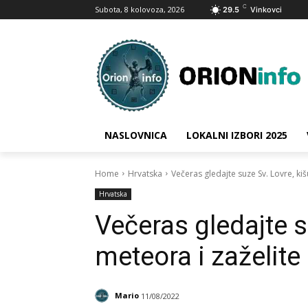
C
Subota, 8 kolovoza, 2026
29.5
Vinkovci
NASLOVNICA
LOKALNI IZBORI 2025
Home
Hrvatska
Večeras gledajte suze Sv. Lovre, kišu
Hrvatska
Večeras gledajte s
meteora i zaželite 
Mario
11/08/2022