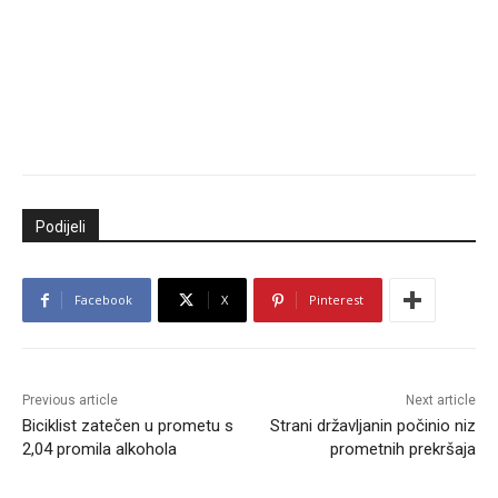
Podijeli
Facebook
X
Pinterest
Previous article
Next article
Biciklist zatečen u prometu s
Strani državljanin počinio niz
2,04 promila alkohola
prometnih prekršaja