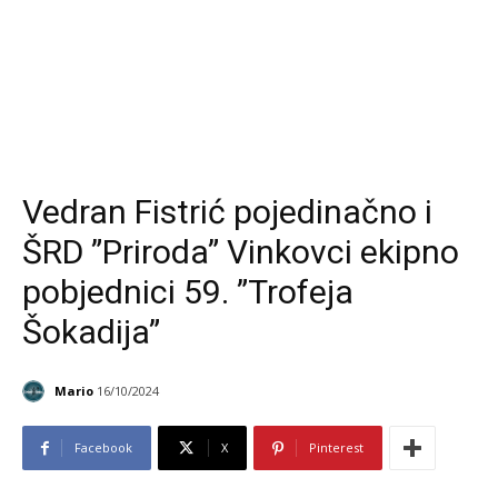
Vedran Fistrić pojedinačno i
ŠRD ”Priroda” Vinkovci ekipno
pobjednici 59. ”Trofeja
Šokadija”
Mario
16/10/2024
Facebook
X
Pinterest