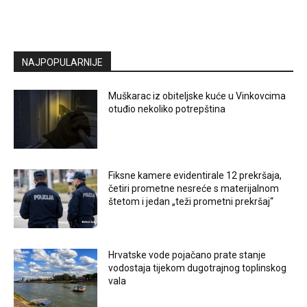
NAJPOPULARNIJE
Muškarac iz obiteljske kuće u Vinkovcima
otuđio nekoliko potrepština
Fiksne kamere evidentirale 12 prekršaja,
četiri prometne nesreće s materijalnom
štetom i jedan „teži prometni prekršaj“
Hrvatske vode pojačano prate stanje
vodostaja tijekom dugotrajnog toplinskog
vala