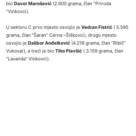
bio
Davor Marošević
(2.600 grama, član ”Priroda
”Vinkovci).
U sektoru C prvo mjesto osvojio je
Vedran Fistrić
( 5.595
grama, član ”Šaran” Cerna –Šiškovci), drugo mjesto
osvojio je
Dalibor Anđelković
(4.218 grama, član ”Ribič”
Vukovar), a treći je bio
Tiho Plavšić
( 3.159 grama, član
”Lavanda” Vinkovci).