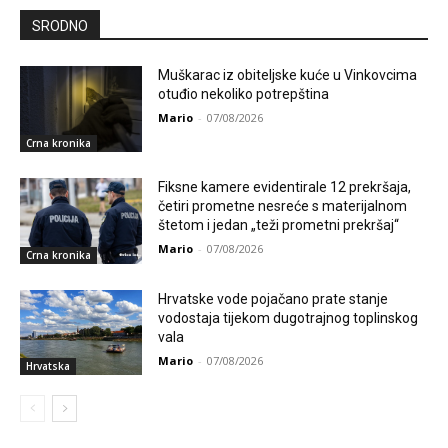
SRODNO
Muškarac iz obiteljske kuće u Vinkovcima
otuđio nekoliko potrepština
Mario
-
07/08/2026
Crna kronika
Fiksne kamere evidentirale 12 prekršaja,
četiri prometne nesreće s materijalnom
štetom i jedan „teži prometni prekršaj“
Mario
-
07/08/2026
Crna kronika
Hrvatske vode pojačano prate stanje
vodostaja tijekom dugotrajnog toplinskog
vala
Mario
-
07/08/2026
Hrvatska