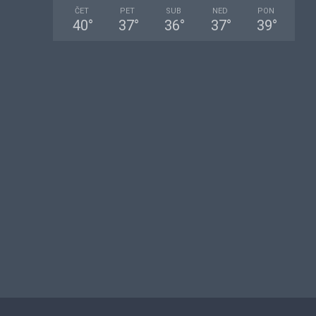
ČET
PET
SUB
NED
PON
40
°
37
°
36
°
37
°
39
°