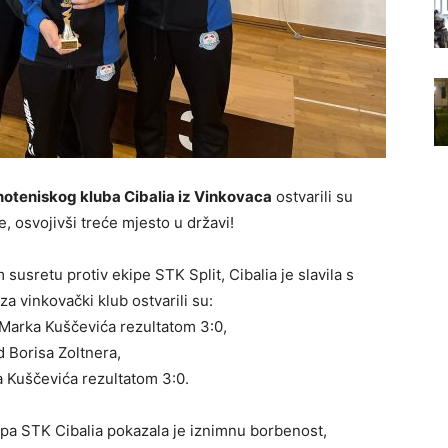
noteniskog kluba Cibalia iz Vinkovaca
ostvarili su
, osvojivši treće mjesto u državi!
usretu protiv ekipe STK Split, Cibalia je slavila s
za vinkovački klub ostvarili su:
o Marka Kuščevića rezultatom 3:0,
od Borisa Zoltnera,
a Kuščevića rezultatom 3:0.
ipa STK Cibalia pokazala je iznimnu borbenost,