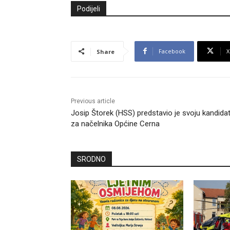
Podijeli
Facebook
X
Share
Previous article
Josip Štorek (HSS) predstavio je svoju kandida
za načelnika Općine Cerna
SRODNO