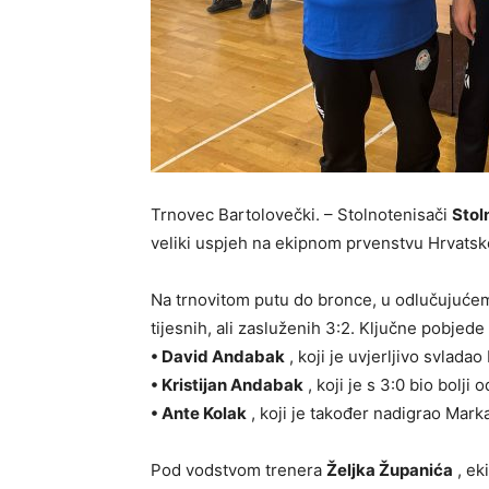
Trnovec Bartolovečki. – Stolnotenisači
Stol
veliki uspjeh na ekipnom prvenstvu Hrvatske
Na trnovitom putu do bronce, u odlučujućem s
tijesnih, ali zasluženih 3:2. Ključne pobjede 
• David Andabak
, koji je uvjerljivo svlada
• Kristijan Andabak
, koji je s 3:0 bio bolji 
• Ante Kolak
, koji je također nadigrao Mark
Pod vodstvom trenera
Željka Županića
, ek