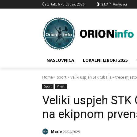
C
Četvrtak, 6 kolovoza, 2026
21.7
Vinkovci
NASLOVNICA
LOKALNI IZBORI 2025
Home
Sport
Veliki uspjeh STK Cibalia – treće mjes
Sport
Vijesti
Veliki uspjeh STK 
na ekipnom prven
Mario
29/04/2025