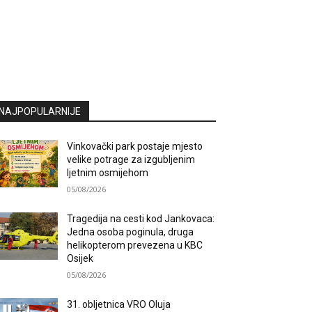
NAJPOPULARNIJE
Vinkovački park postaje mjesto
velike potrage za izgubljenim
ljetnim osmijehom
05/08/2026
Tragedija na cesti kod Jankovaca:
Jedna osoba poginula, druga
helikopterom prevezena u KBC
Osijek
05/08/2026
31. obljetnica VRO Oluja