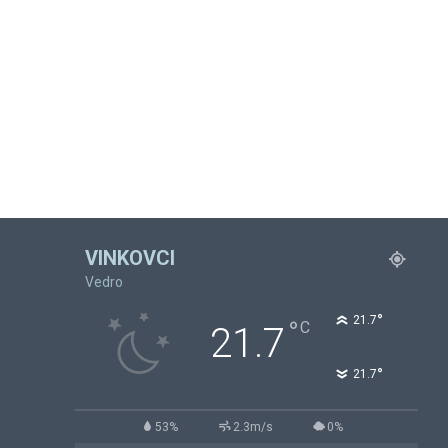
VINKOVCI
Vedro
°
21.7
°
C
21.7
°
21.7
53%
2.3m/s
0%