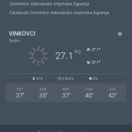
Osmrtnice Vukovarsko srijemska županija
Facebook Osmrtnice Vukovarsko srijemska županija
VINKOVCI
Vedro
°
27.1
°
C
27.1
°
27.1
57%
3.8m/s
5%
PET
SUB
NED
PON
UTO
37
°
35
°
37
°
40
°
43
°