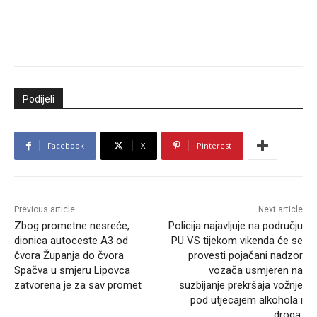
Podijeli
Facebook
X
Pinterest
Previous article
Next article
Zbog prometne nesreće,
Policija najavljuje na području
dionica autoceste A3 od
PU VS tijekom vikenda će se
čvora Županja do čvora
provesti pojačani nadzor
Spačva u smjeru Lipovca
vozača usmjeren na
zatvorena je za sav promet
suzbijanje prekršaja vožnje
pod utjecajem alkohola i
droga.