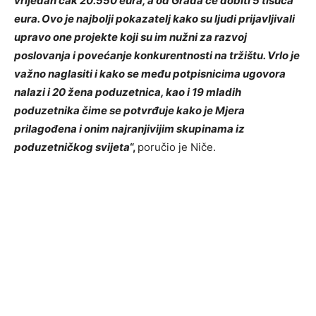
vrijedan čak 20.550 eura, a od Grada će dobiti 5 tisuća
eura. Ovo je najbolji pokazatelj kako su ljudi prijavljivali
upravo one projekte koji su im nužni za razvoj
poslovanja i povećanje konkurentnosti na tržištu. Vrlo je
važno naglasiti i kako se među potpisnicima ugovora
nalazi i 20 žena poduzetnica, kao i 19 mladih
poduzetnika čime se potvrđuje kako je Mjera
prilagođena i onim najranjivijim skupinama iz
poduzetničkog svijeta
“,
poručio je Niče.