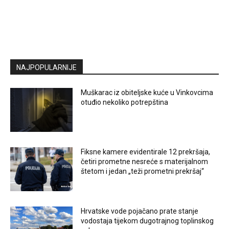
NAJPOPULARNIJE
Muškarac iz obiteljske kuće u Vinkovcima
otuđio nekoliko potrepština
Fiksne kamere evidentirale 12 prekršaja,
četiri prometne nesreće s materijalnom
štetom i jedan „teži prometni prekršaj“
Hrvatske vode pojačano prate stanje
vodostaja tijekom dugotrajnog toplinskog