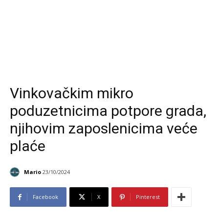
Vinkovačkim mikro
poduzetnicima potpore grada,
njihovim zaposlenicima veće
plaće
Mario
23/10/2024
Facebook
X
Pinterest