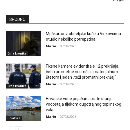
SRODNO
Muškarac iz obiteljske kuće u Vinkovcima
otuđio nekoliko potrepština
Mario
-
07/08/2026
Crna kronika
Fiksne kamere evidentirale 12 prekršaja,
četiri prometne nesreće s materijalnom
štetom i jedan „teži prometni prekršaj“
Mario
-
07/08/2026
Crna kronika
Hrvatske vode pojačano prate stanje
vodostaja tijekom dugotrajnog toplinskog
vala
Mario
-
07/08/2026
Hrvatska