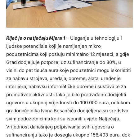
Riječ je o natječaju Mjera 1
– Ulaganje u tehnologiju i
ljudske potencijale koji je namijenjen mikro
poduzetnicima koji posluju minimalno 12 mjeseci, a gdje
Grad dodjeljuje potpore, uz sufinanciranje do 80%, u
visini do pet tisuća eura koje poduzetnici mogu iskoristiti
za nabavu strojeva, uređaja, opreme, alata, uređenje
interijera, nabavku informatičke opreme i sustava te za
promotivne aktivnosti. Iako je bilo predviđeno dodijeliti
ugovore u ukupnoj vrijednosti do 100.000 eura, odlukom
gradonačelnika Ivana Bosančića dodijeljena su sredstva
svim poduzetnicima koji su ispunili uvjete Natječaja.
Vrijednost današnjeg potpisivanja svih ugovora o
sufinanciranju tako je dosegla ukupno 156.403 eura, dok