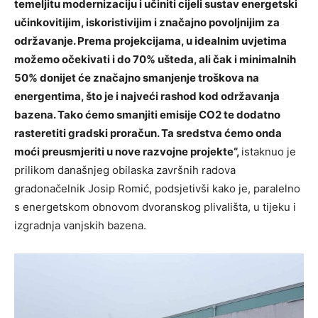
temeljitu modernizaciju i učiniti cijeli sustav energetski
učinkovitijim, iskoristivijim i značajno povoljnijim za
održavanje. Prema projekcijama, u idealnim uvjetima
možemo očekivati i do 70% ušteda, ali čak i minimalnih
50% donijet će značajno smanjenje troškova na
energentima, što je i najveći rashod kod održavanja
bazena. Tako ćemo smanjiti emisije CO2 te dodatno
rasteretiti gradski proračun. Ta sredstva ćemo onda
moći preusmjeriti u nove razvojne projekte“,
istaknuo je
prilikom današnjeg obilaska završnih radova
gradonačelnik Josip Romić, podsjetivši kako je, paralelno
s energetskom obnovom dvoranskog plivališta, u tijeku i
izgradnja vanjskih bazena.