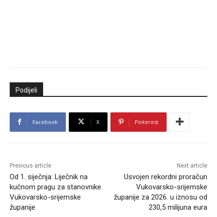
Podijeli
Facebook
X
Pinterest
Previous article
Next article
Od 1. siječnja: Liječnik na
Usvojen rekordni proračun
kućnom pragu za stanovnike
Vukovarsko-srijemske
Vukovarsko-srijemske
županije za 2026. u iznosu od
županije
230,5 milijuna eura