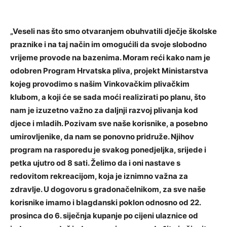
„Veseli nas što smo otvaranjem obuhvatili dječje školske
praznike i na taj način im omogućili da svoje slobodno
vrijeme provode na bazenima. Moram reći kako nam je
odobren Program Hrvatska pliva, projekt Ministarstva
kojeg provodimo s našim Vinkovačkim plivačkim
klubom, a koji će se sada moći realizirati po planu, što
nam je izuzetno važno za daljnji razvoj plivanja kod
djece i mladih. Pozivam sve naše korisnike, a posebno
umirovljenike, da nam se ponovno pridruže. Njihov
program na rasporedu je svakog ponedjeljka, srijede i
petka ujutro od 8 sati. Želimo da i oni nastave s
redovitom rekreacijom, koja je iznimno važna za
zdravlje. U dogovoru s gradonačelnikom, za sve naše
korisnike imamo i blagdanski poklon odnosno od 22.
prosinca do 6. siječnja kupanje po cijeni ulaznice od