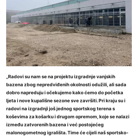
„Radovi su nam se na projektu izgradnje vanjskih
bazena zbog nepredviđenih okolnosti odužili, ali sada
dobro napreduju i očekujemo kako ćemo do početka
ljeta i nove kupališne sezone sve završiti. Pri kraju su i
radovi na izgradnji još jednog sportskog terena s
koševima za košarku i drugom opremom, koje se nalazi
između zatvorenih bazena i već postojećeg
malonogometnog igrališta. Time će cijeli naš sportsko-