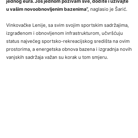
jednog eura. Još jednom pozivam sve, dođite i uživajte
u vašim novoobnovljenim bazenima“,
naglasio je Šarić.
Vinkovačke Lenije, sa svim svojim sportskim sadržajima,
izgrađenom i obnovljenom infrastrukturom, učvršćuju
status najvećeg sportsko-rekreacijskog središta na ovim
prostorima, a energetska obnova bazena i izgradnja novih
vanjskih sadržaja važan su korak u tom smjeru.