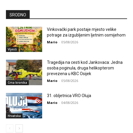
SRODNO
Vinkovački park postaje mjesto velike
potrage za izgubljenim ljetnim osmijehom
Mario
-
05/08/2026
Vijesti
Tragedija na cesti kod Jankovaca: Jedna
osoba poginula, druga helikopterom
prevezena u KBC Osijek
Mario
-
05/08/2026
Crna kronika
31. obljetnica VRO Oluja
Mario
-
04/08/2026
Hrvatska