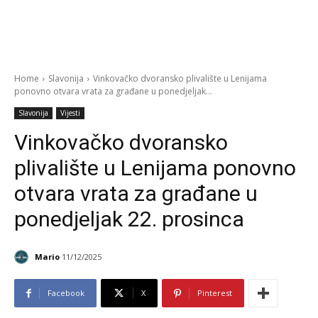
Home
Slavonija
Vinkovačko dvoransko plivalište u Lenijama
ponovno otvara vrata za građane u ponedjeljak...
Slavonija
Vijesti
Vinkovačko dvoransko
plivalište u Lenijama ponovno
otvara vrata za građane u
ponedjeljak 22. prosinca
Mario
11/12/2025
Facebook
X
Pinterest