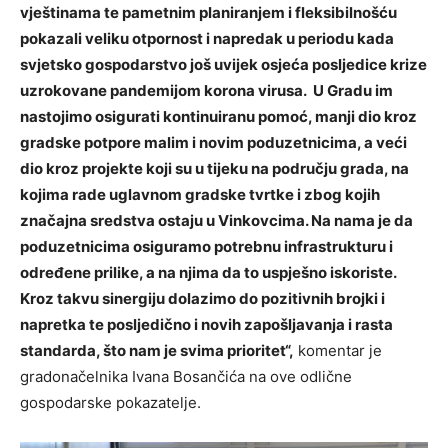
vještinama te pametnim planiranjem i fleksibilnošću
pokazali veliku otpornost i napredak u periodu kada
svjetsko gospodarstvo još uvijek osjeća posljedice krize
uzrokovane pandemijom korona virusa. U Gradu im
nastojimo osigurati kontinuiranu pomoć, manji dio kroz
gradske potpore malim i novim poduzetnicima, a veći
dio kroz projekte koji su u tijeku na području grada, na
kojima rade uglavnom gradske tvrtke i zbog kojih
značajna sredstva ostaju u Vinkovcima. Na nama je da
poduzetnicima osiguramo potrebnu infrastrukturu i
određene prilike, a na njima da to uspješno iskoriste.
Kroz takvu sinergiju dolazimo do pozitivnih brojki i
napretka te posljedično i novih zapošljavanja i rasta
standarda, što nam je svima prioritet“,
komentar je
gradonačelnika Ivana Bosančića na ove odlične
gospodarske pokazatelje.