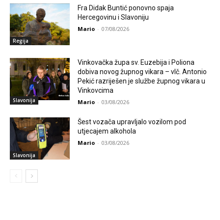
Fra Didak Buntić ponovno spaja
Hercegovinu i Slavoniju
Mario
-
07/08/2026
Regija
Vinkovačka župa sv. Euzebija i Poliona
dobiva novog župnog vikara – vlč. Antonio
Pekić razriješen je službe župnog vikara u
Vinkovcima
Slavonija
Mario
-
03/08/2026
Šest vozača upravljalo vozilom pod
utjecajem alkohola
Mario
-
03/08/2026
Slavonija