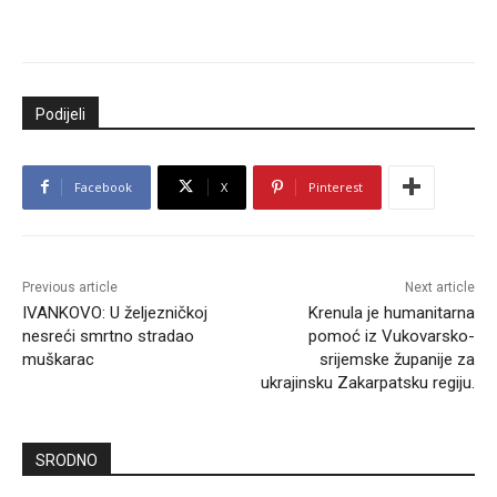
Podijeli
Facebook
X
Pinterest
Previous article
Next article
IVANKOVO: U željezničkoj
Krenula je humanitarna
nesreći smrtno stradao
pomoć iz Vukovarsko-
muškarac
srijemske županije za
ukrajinsku Zakarpatsku regiju.
SRODNO