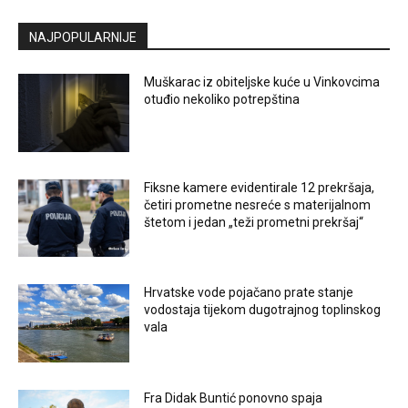
NAJPOPULARNIJE
Muškarac iz obiteljske kuće u Vinkovcima
otuđio nekoliko potrepština
Fiksne kamere evidentirale 12 prekršaja,
četiri prometne nesreće s materijalnom
štetom i jedan „teži prometni prekršaj“
Hrvatske vode pojačano prate stanje
vodostaja tijekom dugotrajnog toplinskog
vala
Fra Didak Buntić ponovno spaja