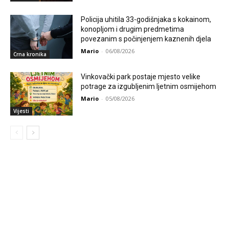
Policija uhitila 33-godišnjaka s kokainom,
konopljom i drugim predmetima
povezanim s počinjenjem kaznenih djela
Mario
-
06/08/2026
Crna kronika
Vinkovački park postaje mjesto velike
potrage za izgubljenim ljetnim osmijehom
Mario
-
05/08/2026
Vijesti