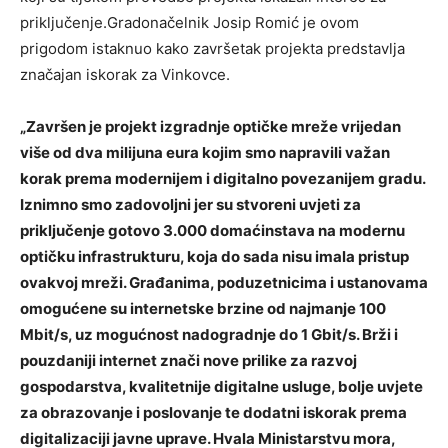
priključenje.Gradonačelnik Josip Romić je ovom
prigodom istaknuo kako završetak projekta predstavlja
značajan iskorak za Vinkovce.
„Završen je projekt izgradnje optičke mreže vrijedan
više od dva milijuna eura kojim smo napravili važan
korak prema modernijem i digitalno povezanijem gradu.
Iznimno smo zadovoljni jer su stvoreni uvjeti za
priključenje gotovo 3.000 domaćinstava na modernu
optičku infrastrukturu, koja do sada nisu imala pristup
ovakvoj mreži. Građanima, poduzetnicima i ustanovama
omogućene su internetske brzine od najmanje 100
Mbit/s, uz mogućnost nadogradnje do 1 Gbit/s. Brži i
pouzdaniji internet znači nove prilike za razvoj
gospodarstva, kvalitetnije digitalne usluge, bolje uvjete
za obrazovanje i poslovanje te dodatni iskorak prema
digitalizaciji javne uprave. Hvala Ministarstvu mora,