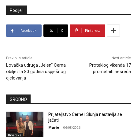
Podijeli
Facebook
X
Pinterest
Previous article
Next article
Lovačka udruga „Jelen“ Cerna
Proteklog vikenda 17
obilježila 80 godina uspješnog
prometnih nesreća
djelovanja
SRODNO
Prijateljstvo Cerne i Slunja nastavlja se
jačati
Mario
-
06/08/2026
Hrvatska