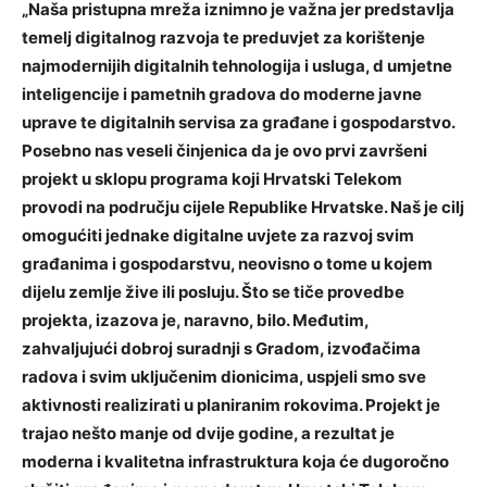
„Naša pristupna mreža iznimno je važna jer predstavlja
temelj digitalnog razvoja te preduvjet za korištenje
najmodernijih digitalnih tehnologija i usluga, d umjetne
inteligencije i pametnih gradova do moderne javne
uprave te digitalnih servisa za građane i gospodarstvo.
Posebno nas veseli činjenica da je ovo prvi završeni
projekt u sklopu programa koji Hrvatski Telekom
provodi na području cijele Republike Hrvatske. Naš je cilj
omogućiti jednake digitalne uvjete za razvoj svim
građanima i gospodarstvu, neovisno o tome u kojem
dijelu zemlje žive ili posluju. Što se tiče provedbe
projekta, izazova je, naravno, bilo. Međutim,
zahvaljujući dobroj suradnji s Gradom, izvođačima
radova i svim uključenim dionicima, uspjeli smo sve
aktivnosti realizirati u planiranim rokovima. Projekt je
trajao nešto manje od dvije godine, a rezultat je
moderna i kvalitetna infrastruktura koja će dugoročno