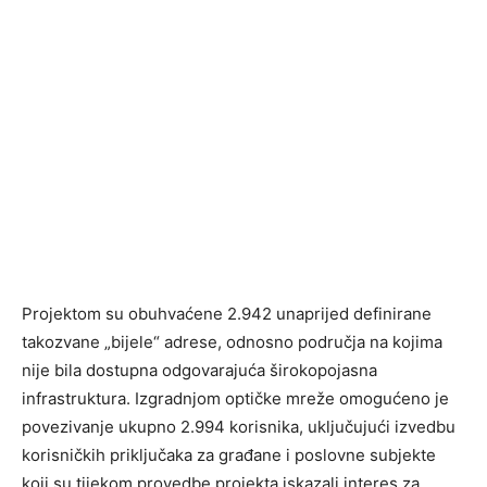
Projektom su obuhvaćene 2.942 unaprijed definirane
takozvane „bijele“ adrese, odnosno područja na kojima
nije bila dostupna odgovarajuća širokopojasna
infrastruktura. Izgradnjom optičke mreže omogućeno je
povezivanje ukupno 2.994 korisnika, uključujući izvedbu
korisničkih priključaka za građane i poslovne subjekte
koji su tijekom provedbe projekta iskazali interes za