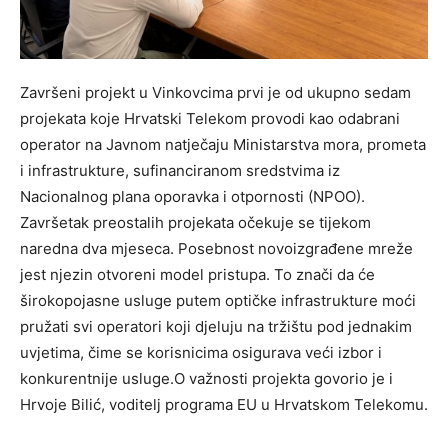
Završeni projekt u Vinkovcima prvi je od ukupno sedam
projekata koje Hrvatski Telekom provodi kao odabrani
operator na Javnom natječaju Ministarstva mora, prometa
i infrastrukture, sufinanciranom sredstvima iz
Nacionalnog plana oporavka i otpornosti (NPOO).
Završetak preostalih projekata očekuje se tijekom
naredna dva mjeseca. Posebnost novoizgrađene mreže
jest njezin otvoreni model pristupa. To znači da će
širokopojasne usluge putem optičke infrastrukture moći
pružati svi operatori koji djeluju na tržištu pod jednakim
uvjetima, čime se korisnicima osigurava veći izbor i
konkurentnije usluge.O važnosti projekta govorio je i
Hrvoje Bilić, voditelj programa EU u Hrvatskom Telekomu.