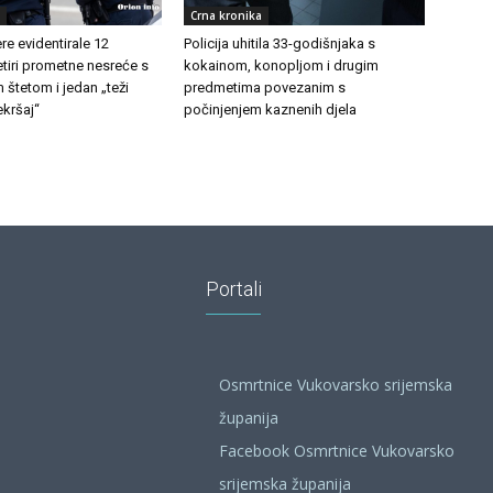
Crna kronika
e evidentirale 12
Policija uhitila 33-godišnjaka s
etiri prometne nesreće s
kokainom, konopljom i drugim
 štetom i jedan „teži
predmetima povezanim s
kršaj“
počinjenjem kaznenih djela
Portali
Osmrtnice Vukovarsko srijemska
županija
Facebook Osmrtnice Vukovarsko
srijemska županija