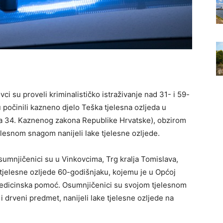
vci su proveli kriminalističko istraživanje nad 31- i 59-
počinili kazneno djelo Teška tjelesna ozljeda u
nka 34. Kaznenog zakona Republike Hrvatske), obzirom
esnom snagom nanijeli lake tjelesne ozljede.
umnjičenici su u Vinkovcima, Trg kralja Tomislava,
e tjelesne ozljede 60-godišnjaku, kojemu je u Općoj
medicinska pomoć. Osumnjičenici su svojom tjelesnom
 i drveni predmet, nanijeli lake tjelesne ozljede na