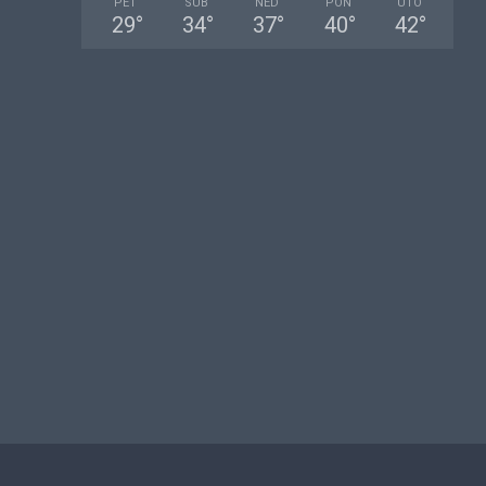
PET
SUB
NED
PON
UTO
29
°
34
°
37
°
40
°
42
°