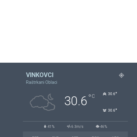
VINKOVCI
Raštrkani Oblaci
°
30.6
°
C
30.6
°
30.6
41%
6.3m/s
46%