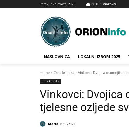
C
Petak, 7 kolovoza, 2026
30.6
Vinkovci
NASLOVNICA
LOKALNI IZBORI 2025
Home
Crna kronika
Vinkovci: Dvojica osumnjičena 
Crna kronika
Vinkovci: Dvojica
tjelesne ozljede 
Mario
31/05/2022