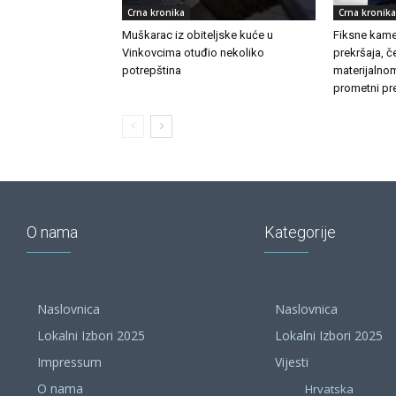
Crna kronika
Crna kronika
Muškarac iz obiteljske kuće u
Fiksne kamer
Vinkovcima otuđio nekoliko
prekršaja, č
potrepština
materijalnom
prometni pre
O nama
Kategorije
Naslovnica
Naslovnica
Lokalni Izbori 2025
Lokalni Izbori 2025
Impressum
Vijesti
O nama
Hrvatska