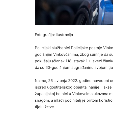
Fotografija: ilustracija
Policijski službenici Policijske postaje Vinko
godišnjim Vinkovčanima, zbog sumnje da su 
pokušaju (članak 118. stavak 1. u svezi čla
da su 60-godišnjem sugrađaninu svojom tjel
Naime, 26. svibnja 2022. godine navedeni os
ispred ugostiteljskog objekta, nanijeli lakš
županijskoj bolnici u Vinkovcima ukazana 
snagom, a mlađi počinitelj je pritom koristio
tijelu žrtve.