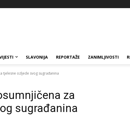
VIJESTI
SLAVONIJA
REPORTAŽE
ZANIMLJIVOSTI
R
za tjelesne ozljede svog sugrađanina
 osumnjičena za
svog sugrađanina