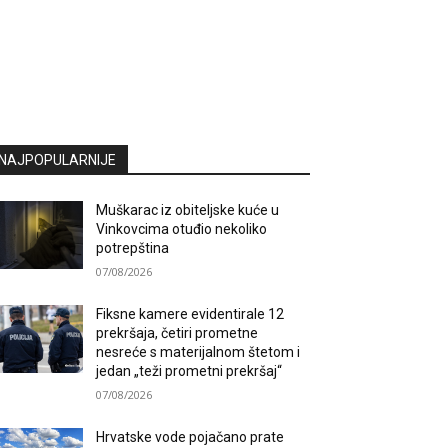
NAJPOPULARNIJE
Muškarac iz obiteljske kuće u
Vinkovcima otuđio nekoliko
potrepština
07/08/2026
Fiksne kamere evidentirale 12
prekršaja, četiri prometne
nesreće s materijalnom štetom i
jedan „teži prometni prekršaj“
07/08/2026
Hrvatske vode pojačano prate