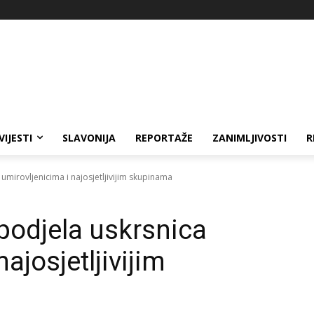
VIJESTI
SLAVONIJA
REPORTAŽE
ZANIMLJIVOSTI
R
 umirovljenicima i najosjetljivijim skupinama
 podjela uskrsnica
ajosjetljivijim