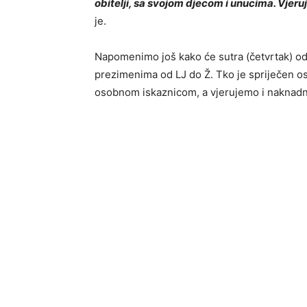
obitelji, sa svojom djecom i unucima. Vjeru
je.
Napomenimo još kako će sutra (četvrtak) od 
prezimenima od LJ do Ž. Tko je spriječen os
osobnom iskaznicom, a vjerujemo i naknadno