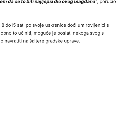
jem da će to biti najljepši dio ovog blagdana”
, poručio
8 do15 sati po svoje uskrsnice doći umirovljenici s
obno to učiniti, moguće je poslati nekoga svog s
 navratiti na šaltere gradske uprave.