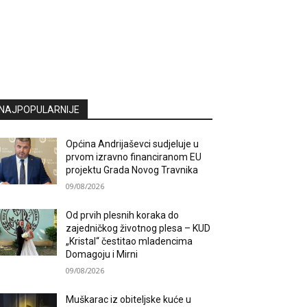
NAJPOPULARNIJE
Općina Andrijaševci sudjeluje u
prvom izravno financiranom EU
projektu Grada Novog Travnika
09/08/2026
Od prvih plesnih koraka do
zajedničkog životnog plesa – KUD
„Kristal“ čestitao mladencima
Domagoju i Mirni
09/08/2026
Muškarac iz obiteljske kuće u