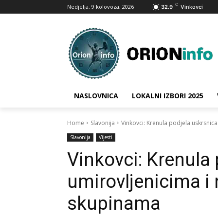
C
Nedjelja, 9 kolovoza, 2026
32.9
Vinkovci
NASLOVNICA
LOKALNI IZBORI 2025
Home
Slavonija
Vinkovci: Krenula podjela uskrsnica
Slavonija
Vijesti
Vinkovci: Krenula
umirovljenicima i n
skupinama