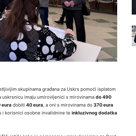
etljivijim skupinama građana za Uskrs pomoći isplatom
a uskrsnicu imaju umirovljenici s mirovinama
do 490
 eura
dobiti
40 eura
, a oni s mirovinama do
370 eura
 i korisnici osobne invalidnine te
inkluzivnog dodatka