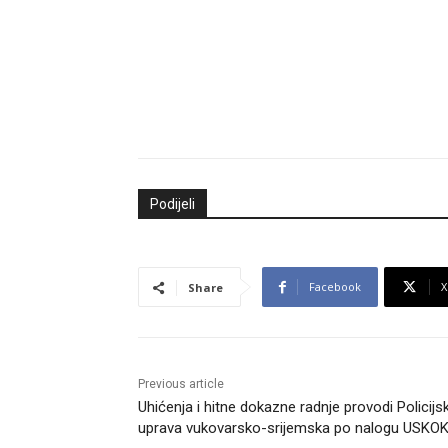
Podijeli
Facebook
X
Share
Previous article
Uhićenja i hitne dokazne radnje provodi Policijs
uprava vukovarsko-srijemska po nalogu USKO