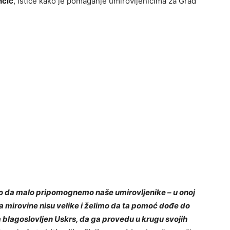
nčić
, ističe kako je pomaganje umirovljenicima za Grad
mo da malo pripomognemo naše umirovljenike – u onoj
a mirovine nisu velike i želimo da ta pomoć dođe do
a blagoslovljen Uskrs, da ga provedu u krugu svojih