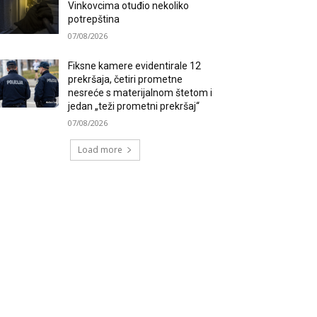
Vinkovcima otuđio nekoliko
potrepština
07/08/2026
Fiksne kamere evidentirale 12
prekršaja, četiri prometne
nesreće s materijalnom štetom i
jedan „teži prometni prekršaj“
07/08/2026
Load more