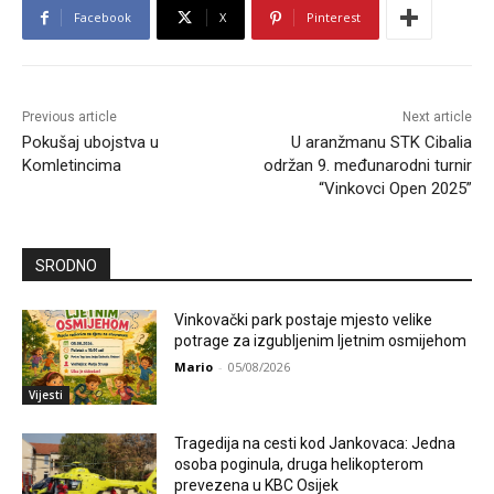
Facebook
X
Pinterest
Previous article
Next article
Pokušaj ubojstva u
U aranžmanu STK Cibalia
Komletincima
održan 9. međunarodni turnir
“Vinkovci Open 2025”
SRODNO
Vinkovački park postaje mjesto velike
potrage za izgubljenim ljetnim osmijehom
Mario
-
05/08/2026
Vijesti
Tragedija na cesti kod Jankovaca: Jedna
osoba poginula, druga helikopterom
prevezena u KBC Osijek