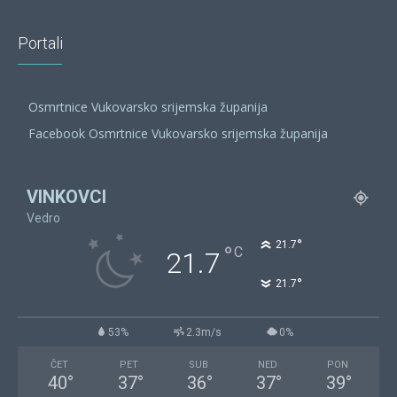
Portali
Osmrtnice Vukovarsko srijemska županija
Facebook Osmrtnice Vukovarsko srijemska županija
VINKOVCI
Vedro
°
21.7
°
C
21.7
°
21.7
53%
2.3m/s
0%
ČET
PET
SUB
NED
PON
40
°
37
°
36
°
37
°
39
°