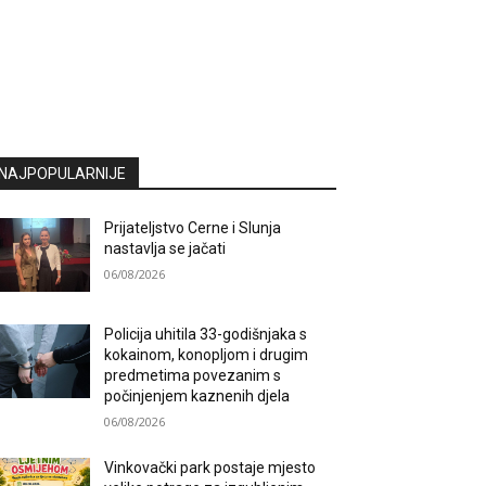
NAJPOPULARNIJE
Prijateljstvo Cerne i Slunja
nastavlja se jačati
06/08/2026
Policija uhitila 33-godišnjaka s
kokainom, konopljom i drugim
predmetima povezanim s
počinjenjem kaznenih djela
06/08/2026
Vinkovački park postaje mjesto