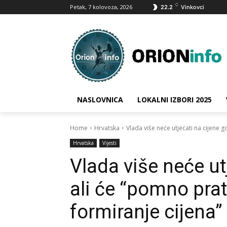
C
Petak, 7 kolovoza, 2026
22.2
Vinkovci
NASLOVNICA
LOKALNI IZBORI 2025
Home
Hrvatska
Vlada više neće utjecati na cijene go
Hrvatska
Vijesti
Vlada više neće ut
ali će “pomno prat
formiranje cijena”