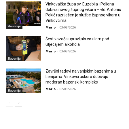
Vinkovačka župa sv. Euzebija i Poliona
dobiva novog župnog vikara – vlč. Antonio
Pekić razriješen je službe župnog vikara u
Vinkovcima
Slavonija
Mario
-
03/08/2026
Šest vozača upravljalo vozilom pod
utjecajem alkohola
Mario
-
03/08/2026
Slavonija
Završni radovi na vanjskim bazenima u
Lenijama: Vinkovci uskoro dobivaju
moderan bazenski kompleks
Mario
-
02/08/2026
Slavonija