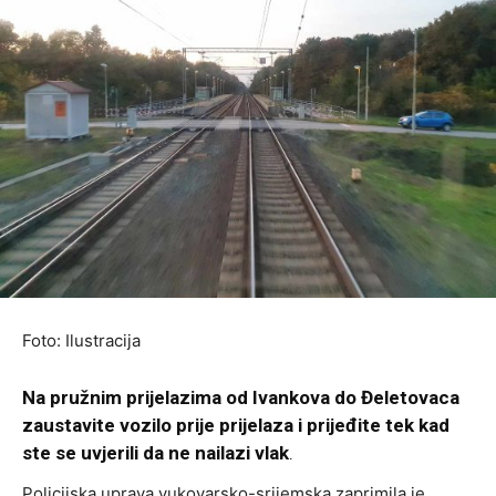
Foto: Ilustracija
Na pružnim prijelazima od Ivankova do Đeletovaca
zaustavite vozilo prije prijelaza i prijeđite tek kad
ste se uvjerili da ne nailazi vlak
.
Policijska uprava vukovarsko-srijemska zaprimila je