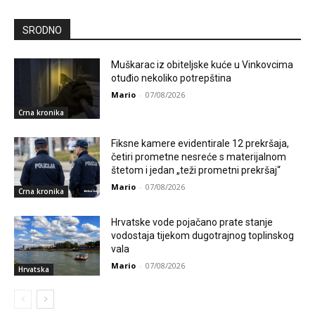
SRODNO
Muškarac iz obiteljske kuće u Vinkovcima
otuđio nekoliko potrepština
Mario
-
07/08/2026
Crna kronika
Fiksne kamere evidentirale 12 prekršaja,
četiri prometne nesreće s materijalnom
štetom i jedan „teži prometni prekršaj“
Mario
-
07/08/2026
Crna kronika
Hrvatske vode pojačano prate stanje
vodostaja tijekom dugotrajnog toplinskog
vala
Mario
-
07/08/2026
Hrvatska