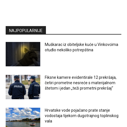
NAJPOPULARNIJE
Muškarac iz obiteljske kuće u Vinkovcima
otuđio nekoliko potrepština
Fiksne kamere evidentirale 12 prekršaja,
četiri prometne nesreće s materijalnom
štetom i jedan „teži prometni prekršaj“
Hrvatske vode pojačano prate stanje
vodostaja tijekom dugotrajnog toplinskog
vala