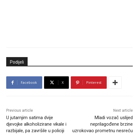
Podijeli
Facebook
X
Pinterest
Previous article
Next article
U jutarnjim satima dvije
Mladi vozač uslijed
djevojke alkoholizirane vikale i
neprilagođene brzine
razbijale, pa završile u policiji
uzrokovao prometnu nesreću