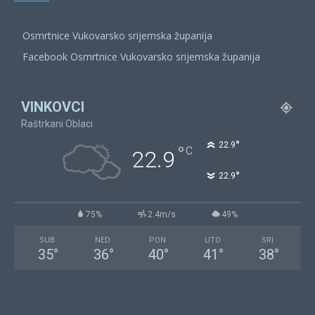
Osmrtnice Vukovarsko srijemska županija
Facebook Osmrtnice Vukovarsko srijemska županija
VINKOVCI
Raštrkani Oblaci
°
22.9
°
C
22.9
°
22.9
75%
2.4m/s
49%
SUB
NED
PON
UTO
SRI
35
°
36
°
40
°
41
°
38
°