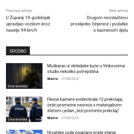
Previous article
Next article
U Županji 19-godišnjak
Drugom neovlašteno
upravljao vozilom kroz
proslijedio činjenice i podatke
naselje 94 km/h
o kaznenom djelu
SRODNO
Muškarac iz obiteljske kuće u Vinkovcima
otuđio nekoliko potrepština
Mario
-
07/08/2026
Crna kronika
Fiksne kamere evidentirale 12 prekršaja,
četiri prometne nesreće s materijalnom
štetom i jedan „teži prometni prekršaj“
Mario
-
07/08/2026
Crna kronika
Hrvatske vode pojačano prate stanje