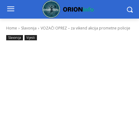
Home
Slavonija
VOZAČI OPREZ – za vikend akcija prometne policije
Slavonija
Vijesti