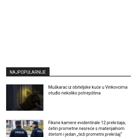
NAJPOPULARNIJE
Muškarac iz obiteljske kuće u Vinkovcima
otuđio nekoliko potrepština
Fiksne kamere evidentirale 12 prekršaja,
četiri prometne nesreće s materijalnom
štetom i jedan „teži prometni prekršaj“