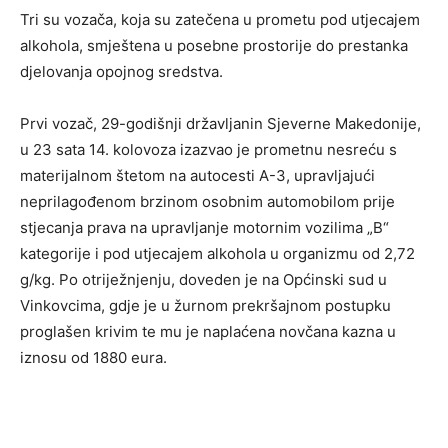
Tri su vozača, koja su zatečena u prometu pod utjecajem
alkohola, smještena u posebne prostorije do prestanka
djelovanja opojnog sredstva.
Prvi vozač, 29-godišnji državljanin Sjeverne Makedonije,
u 23 sata 14. kolovoza izazvao je prometnu nesreću s
materijalnom štetom na autocesti A-3, upravljajući
neprilagođenom brzinom osobnim automobilom prije
stjecanja prava na upravljanje motornim vozilima „B“
kategorije i pod utjecajem alkohola u organizmu od 2,72
g/kg. Po otriježnjenju, doveden je na Općinski sud u
Vinkovcima, gdje je u žurnom prekršajnom postupku
proglašen krivim te mu je naplaćena novčana kazna u
iznosu od 1880 eura.