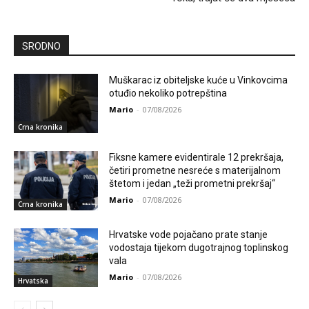
SRODNO
Muškarac iz obiteljske kuće u Vinkovcima
otuđio nekoliko potrepština
Mario
-
07/08/2026
Crna kronika
Fiksne kamere evidentirale 12 prekršaja,
četiri prometne nesreće s materijalnom
štetom i jedan „teži prometni prekršaj“
Mario
-
07/08/2026
Crna kronika
Hrvatske vode pojačano prate stanje
vodostaja tijekom dugotrajnog toplinskog
vala
Mario
-
07/08/2026
Hrvatska