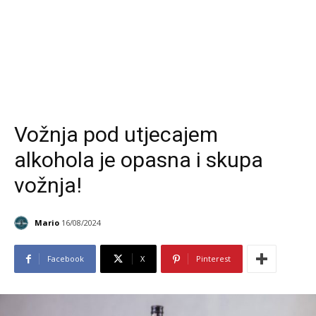
Vožnja pod utjecajem
alkohola je opasna i skupa
vožnja!
Mario
16/08/2024
Facebook
X
Pinterest