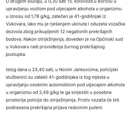
U drugom slučaju, u 0,30 sati 15. kolovoza u Borovu u
upravljanju vozilom pod utjecajem alkohola u organizmu
u iznosu od 1,78 g/kg, zatečen je 41-godišnjak iz
Vukovara, iako mu je rješenjem ukinuta i oduzeta vozačka
dozvola zbog prikupljenih 12 negativnih prekršajnih
bodova. Nakon otriježnjenja, doveden je na Općinski sud
u Vukovaru radi provođenja žurnog prekršajnog
postupka.
Istog dana u 23,40 sati, u Novim Jankovcima, policijski
službenici su zatekli 41-godišnjaka iz tog mjesta u
upravljanju osobnim automobilom pod utjecajem alkohola
u organizmu od 2,49 g/kg te ga smjestili u posebne
prostorije policije do otriježnjenja. Protiv vozača će biti
podnesena prekršajna prijava redovnim putem.