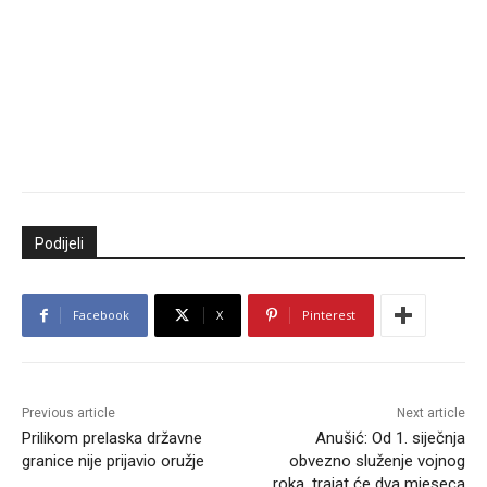
Podijeli
Facebook
X
Pinterest
Previous article
Next article
Prilikom prelaska državne
Anušić: Od 1. siječnja
granice nije prijavio oružje
obvezno služenje vojnog
roka, trajat će dva mjeseca