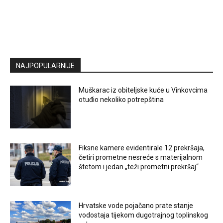
NAJPOPULARNIJE
Muškarac iz obiteljske kuće u Vinkovcima
otuđio nekoliko potrepština
Fiksne kamere evidentirale 12 prekršaja,
četiri prometne nesreće s materijalnom
štetom i jedan „teži prometni prekršaj“
Hrvatske vode pojačano prate stanje
vodostaja tijekom dugotrajnog toplinskog