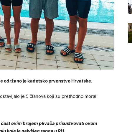
e održano je kadetsko prvenstvo Hrvatske.
dstavljalo je 5 članova koji su prethodno morali
a čast ovim brojem plivača prisustvovati ovom
ju koje je najvišeg ranga u RH.