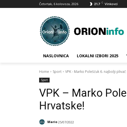
C
Četvrtak, 6 kolovoza, 2026
21.7
Vinkovci
NASLOVNICA
LOKALNI IZBORI 2025
Home
Sport
VPK - Marko Polešćuk 6. najbolji plivač
Sport
VPK – Marko Poleš
Hrvatske!
Mario
25/07/2022