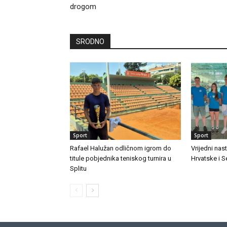
drogom
SRODNO
Sport
Sport
Rafael Halužan odličnom igrom do
Vrijedni nas
titule pobjednika teniskog turnira u
Hrvatske i 
Splitu