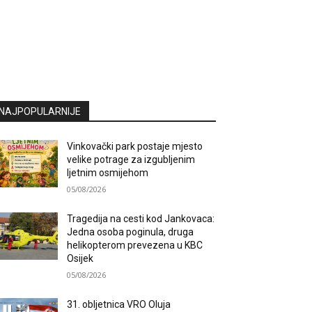
NAJPOPULARNIJE
Vinkovački park postaje mjesto
velike potrage za izgubljenim
ljetnim osmijehom
05/08/2026
Tragedija na cesti kod Jankovaca:
Jedna osoba poginula, druga
helikopterom prevezena u KBC
Osijek
05/08/2026
31. obljetnica VRO Oluja