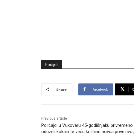
Podijeli
Facebook
X
Share
Previous article
Policajci u Vukovaru 45-godišnjaku privremeno
oduzeli kokain te veću količinu novca povezivo