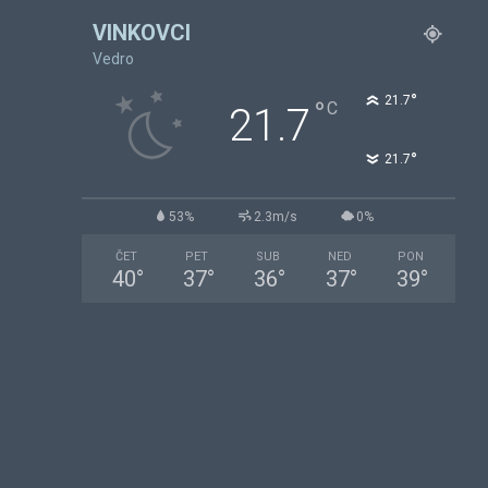
VINKOVCI
Vedro
°
21.7
°
C
21.7
°
21.7
53%
2.3m/s
0%
ČET
PET
SUB
NED
PON
40
°
37
°
36
°
37
°
39
°