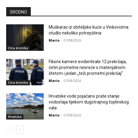
SRODNO
Muškarac iz obiteljske kuće u Vinkovcima
otuđio nekoliko potrepština
Mario
-
07/08/2026
Crna kronika
Fiksne kamere evidentirale 12 prekršaja,
četiri prometne nesreće s materijalnom
štetom i jedan „teži prometni prekršaj“
Mario
-
07/08/2026
Crna kronika
Hrvatske vode pojačano prate stanje
vodostaja tijekom dugotrajnog toplinskog
vala
Mario
-
07/08/2026
Hrvatska