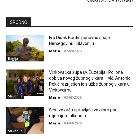
VINKOVCIMA I OTOKU
SRODNO
Fra Didak Buntić ponovno spaja
Hercegovinu i Slavoniju
Mario
-
07/08/2026
Regija
Vinkovačka župa sv. Euzebija i Poliona
dobiva novog župnog vikara – vlč. Antonio
Pekić razriješen je službe župnog vikara u
Vinkovcima
Slavonija
Mario
-
03/08/2026
Šest vozača upravljalo vozilom pod
utjecajem alkohola
Mario
-
03/08/2026
Slavonija