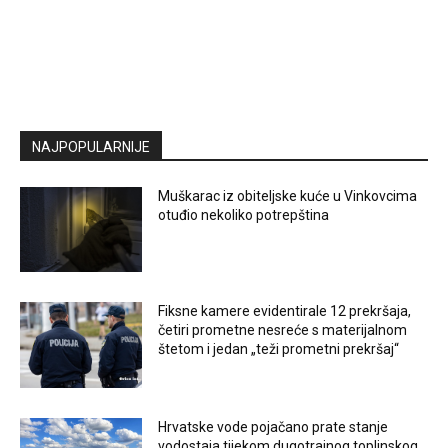
NAJPOPULARNIJE
Muškarac iz obiteljske kuće u Vinkovcima
otuđio nekoliko potrepština
Fiksne kamere evidentirale 12 prekršaja,
četiri prometne nesreće s materijalnom
štetom i jedan „teži prometni prekršaj“
Hrvatske vode pojačano prate stanje
vodostaja tijekom dugotrajnog toplinskog