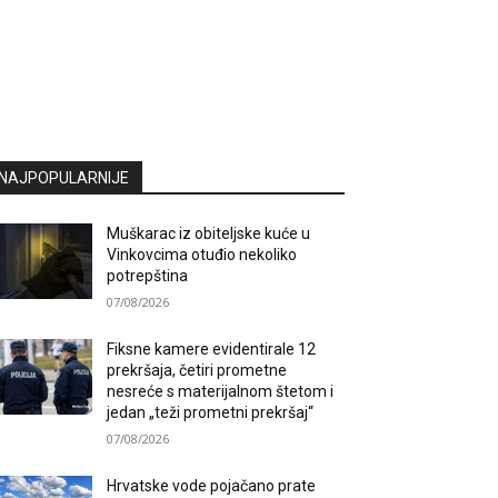
NAJPOPULARNIJE
Muškarac iz obiteljske kuće u
Vinkovcima otuđio nekoliko
potrepština
07/08/2026
Fiksne kamere evidentirale 12
prekršaja, četiri prometne
nesreće s materijalnom štetom i
jedan „teži prometni prekršaj“
07/08/2026
Hrvatske vode pojačano prate