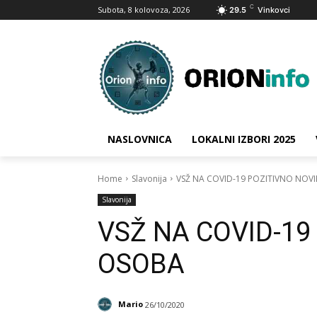
C
Subota, 8 kolovoza, 2026
29.5
Vinkovci
NASLOVNICA
LOKALNI IZBORI 2025
Home
Slavonija
VSŽ NA COVID-19 POZITIVNO NOV
Slavonija
VSŽ NA COVID-19
OSOBA
Mario
26/10/2020