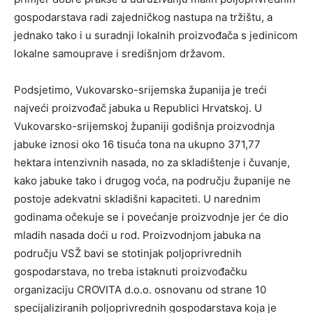
gospodarstava radi zajedničkog nastupa na tržištu, a
jednako tako i u suradnji lokalnih proizvođača s jedinicom
lokalne samouprave i središnjom državom.
Podsjetimo, Vukovarsko-srijemska županija je treći
najveći proizvođač jabuka u Republici Hrvatskoj. U
Vukovarsko-srijemskoj županiji godišnja proizvodnja
jabuke iznosi oko 16 tisuća tona na ukupno 371,77
hektara intenzivnih nasada, no za skladištenje i čuvanje,
kako jabuke tako i drugog voća, na području županije ne
postoje adekvatni skladišni kapaciteti. U narednim
godinama očekuje se i povećanje proizvodnje jer će dio
mladih nasada doći u rod. Proizvodnjom jabuka na
području VSŽ bavi se stotinjak poljoprivrednih
gospodarstava, no treba istaknuti proizvođačku
organizaciju CROVITA d.o.o. osnovanu od strane 10
specijaliziranih poljoprivrednih gospodarstava koja je