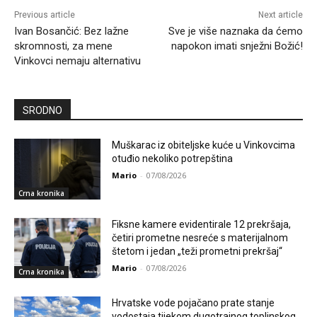
Previous article
Next article
Ivan Bosančić: Bez lažne
Sve je više naznaka da ćemo
skromnosti, za mene
napokon imati snježni Božić!
Vinkovci nemaju alternativu
SRODNO
Muškarac iz obiteljske kuće u Vinkovcima
otuđio nekoliko potrepština
Mario
-
07/08/2026
Crna kronika
Fiksne kamere evidentirale 12 prekršaja,
četiri prometne nesreće s materijalnom
štetom i jedan „teži prometni prekršaj“
Mario
-
07/08/2026
Crna kronika
Hrvatske vode pojačano prate stanje
vodostaja tijekom dugotrajnog toplinskog