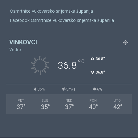
Osmrtnice Vukovarsko srijemska županija
Facebook Osmrtnice Vukovarsko srijemska županija
VINKOVCI
Vedro
°
36.8
°
C
36.8
°
36.8
36%
5m/s
6%
PET
SUB
NED
PON
UTO
37
°
35
°
37
°
40
°
42
°