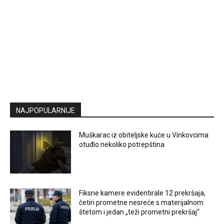
NAJPOPULARNIJE
Muškarac iz obiteljske kuće u Vinkovcima
otuđio nekoliko potrepština
Fiksne kamere evidentirale 12 prekršaja,
četiri prometne nesreće s materijalnom
štetom i jedan „teži prometni prekršaj“