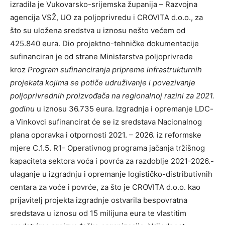
izradila je Vukovarsko-srijemska županija – Razvojna
agencija VSŽ, UO za poljoprivredu i CROVITA d.o.o., za
što su uložena sredstva u iznosu nešto većem od
425.840 eura. Dio projektno-tehničke dokumentacije
sufinanciran je od strane Ministarstva poljoprivrede
kroz
Program sufinanciranja pripreme infrastrukturnih
projekata kojima se potiče udruživanje i povezivanje
poljoprivrednih proizvođača na regionalnoj razini za 2021.
godinu
u iznosu 36.735 eura. Izgradnja i opremanje LDC-
a Vinkovci sufinancirat će se iz sredstava Nacionalnog
plana oporavka i otpornosti 2021. – 2026. iz reformske
mjere C.1.5. R1- Operativnog programa jačanja tržišnog
kapaciteta sektora voća i povrća za razdoblje 2021-2026.-
ulaganje u izgradnju i opremanje logističko-distributivnih
centara za voće i povrće, za što je CROVITA d.o.o. kao
prijavitelj projekta izgradnje ostvarila bespovratna
sredstava u iznosu od 15 milijuna eura te vlastitim