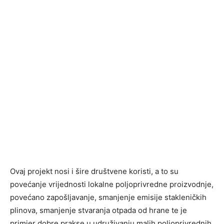
Ovaj projekt nosi i šire društvene koristi, a to su
povećanje vrijednosti lokalne poljoprivredne proizvodnje,
povećano zapošljavanje, smanjenje emisije stakleničkih
plinova, smanjenje stvaranja otpada od hrane te je
primjer dobre prakse u udruživanju malih poljoprivrednih