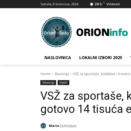
C
Subota, 8 kolovoza, 2026
29.5
Vinkovci
NASLOVNICA
LOKALNI IZBORI 2025
Home
Slavonija
VSŽ za sportaše, kolektive i trener
Slavonija
Vijesti
VSŽ za sportaše, k
gotovo 14 tisuća 
Mario
22/05/2024