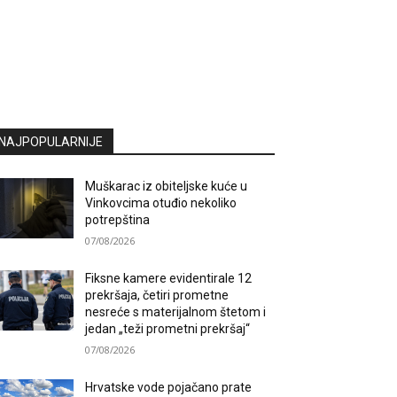
NAJPOPULARNIJE
Muškarac iz obiteljske kuće u
Vinkovcima otuđio nekoliko
potrepština
07/08/2026
Fiksne kamere evidentirale 12
prekršaja, četiri prometne
nesreće s materijalnom štetom i
jedan „teži prometni prekršaj“
07/08/2026
Hrvatske vode pojačano prate