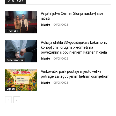
SRODNO
Prijateljstvo Cerne i Slunja nastavlja se
jačati
Mario
-
06/08/2026
Hrvatska
Policija uhitila 33-godišnjaka s kokainom,
konopljom i drugim predmetima
povezanim s počinjenjem kaznenih djela
Mario
-
06/08/2026
Crna kronika
Vinkovački park postaje mjesto velike
potrage za izgubljenim ljetnim osmijehom
Mario
-
05/08/2026
Vijesti