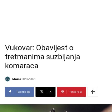
Vukovar: Obavijest o
tretmanima suzbijanja
komaraca
Mario
08/06/2021
Facebook
X
Pinterest