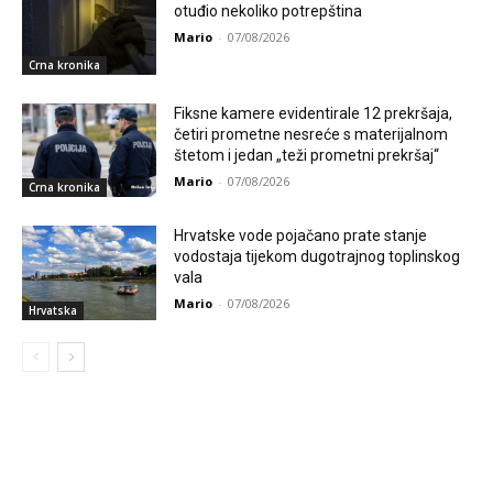
otuđio nekoliko potrepština
Mario
-
07/08/2026
Crna kronika
Fiksne kamere evidentirale 12 prekršaja,
četiri prometne nesreće s materijalnom
štetom i jedan „teži prometni prekršaj“
Mario
-
07/08/2026
Crna kronika
Hrvatske vode pojačano prate stanje
vodostaja tijekom dugotrajnog toplinskog
vala
Mario
-
07/08/2026
Hrvatska