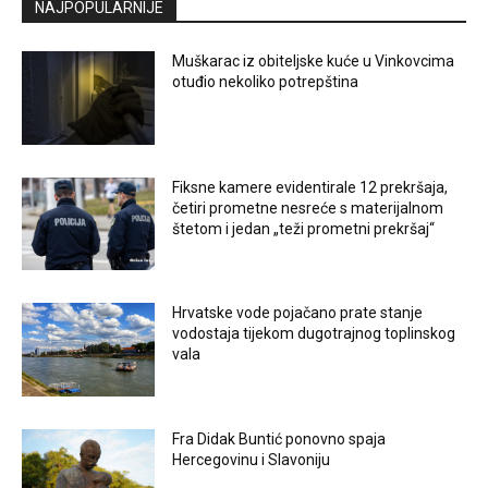
NAJPOPULARNIJE
Muškarac iz obiteljske kuće u Vinkovcima
otuđio nekoliko potrepština
Fiksne kamere evidentirale 12 prekršaja,
četiri prometne nesreće s materijalnom
štetom i jedan „teži prometni prekršaj“
Hrvatske vode pojačano prate stanje
vodostaja tijekom dugotrajnog toplinskog
vala
Fra Didak Buntić ponovno spaja
Hercegovinu i Slavoniju