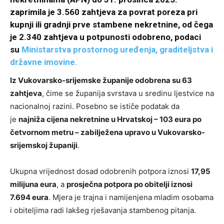
zaprimila je 3.560 zahtjeva za povrat poreza pri
kupnji ili gradnji prve stambene nekretnine, od čega
je 2.340 zahtjeva u potpunosti odobreno, podaci
su
Ministarstva prostornog uređenja, graditeljstva i
državne imovine.
Iz Vukovarsko-srijemske županije odobrena su 63
zahtjeva
, čime se županija svrstava u sredinu ljestvice na
nacionalnoj razini. Posebno se ističe podatak da
je
najniža cijena nekretnine u Hrvatskoj – 103 eura po
četvornom metru – zabilježena upravo u Vukovarsko-
srijemskoj županiji
.
Ukupna vrijednost dosad odobrenih potpora iznosi
17,95
milijuna eura
, a
prosječna potpora po obitelji iznosi
7.694 eura
. Mjera je trajna i namijenjena mladim osobama
i obiteljima radi lakšeg rješavanja stambenog pitanja.