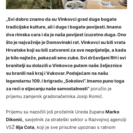
„Svi dobro znamo da su Vinkovci grad duge bogate
tradicijske kulture, ali i duge i bogate povijesti. Imamo
dva rimska cara i da je naša povijest izuzetno duga. Ono
što je najvažnije je Domovinski rat. Vinkovci su bili vrata
Hrvatske koji su bili zatvoreni za sve neprijatelje, a kada
je bilo najteže, pokazali smo zube. Svi državljani RH i svi
branitelji su dolazili u Vinkovce putem naše željeznice
su branili naš kraj i Vukovar. Podsjećam na našu
legendarnu 109. i brigradu „Sokolovi“. Imamo puno toga
za reći o stjecanju naše samostalnosti“
poručio je
prijemu zamjenik gradonačelnika Josip Romić.
Prijemu su nazočili još pročelnik Ureda župana
Marko
Dikonić,
savjetnik za strateški sektor u Razvojnoj agenciji
VSŽ
Ilija Cota
, koji je sve prisutne upoznao s ratnom