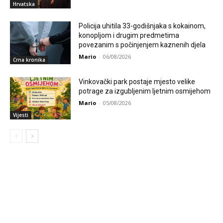
Hrvatska
Policija uhitila 33-godišnjaka s kokainom,
konopljom i drugim predmetima
povezanim s počinjenjem kaznenih djela
Mario
-
06/08/2026
Crna kronika
Vinkovački park postaje mjesto velike
potrage za izgubljenim ljetnim osmijehom
Mario
-
05/08/2026
Vijesti