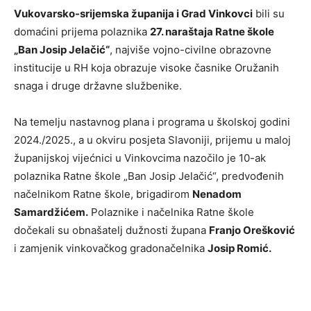
Vukovarsko-srijemska županija i Grad Vinkovci
bili su
domaćini prijema polaznika
27. naraštaja Ratne škole
„Ban Josip Jelačić“
, najviše vojno-civilne obrazovne
institucije u RH koja obrazuje visoke časnike Oružanih
snaga i druge državne službenike.
Na temelju nastavnog plana i programa u školskoj godini
2024./2025., a u okviru posjeta Slavoniji, prijemu u maloj
županijskoj vijećnici u Vinkovcima nazočilo je 10-ak
polaznika Ratne škole „Ban Josip Jelačić“, predvođenih
načelnikom Ratne škole, brigadirom
Nenadom
Samardžićem.
Polaznike i načelnika Ratne škole
dočekali su obnašatelj dužnosti župana
Franjo Orešković
i zamjenik vinkovačkog gradonačelnika
Josip Romić.