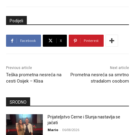
Podijeli
Facebook
X
Pinterest
Previous article
Next article
Teška prometna nesreća na
Prometna nesreća sa smrtno
cesti Osijek – Klisa
stradalom osobom
SRODNO
Prijateljstvo Cerne i Slunja nastavlja se
jačati
Mario
-
06/08/2026